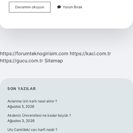
Arı
Devamını okuyun
Yorum Bırak
Sütünün
Raf
Ömrü
Ne
Kadardır
https://forumteknogirisim.com
https://kaci.com.tr
https://gucu.com.tr
Sitemap
SIDEBAR
SON YAZILAR
Avlanma izin kartı nasıl alınır ?
Ağustos 5, 2026
Akdeniz Üniversitesi ne kadar büyük ?
Ağustos 3, 2026
Ulu Cami’deki vav harfi nedir ?