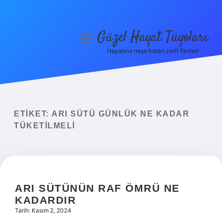
Güzel Hayat Tüyoları
menüyü
aç
Hayatına neşe katan zarif fikirler!
Anasayfa
Gizlilik Politikası
Yasal Uyarı
ETIKET:
ARI SÜTÜ GÜNLÜK NE KADAR
TÜKETILMELI
Hakkımızda
ARI SÜTÜNÜN RAF ÖMRÜ NE
KADARDIR
Tarih: Kasım 2, 2024