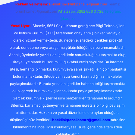
Reklam ve İletişim:
E-mail:
backlinkpaneli@gmail.com
Teams:
forumhizmeti@gmail.com
Whatsapp: 0262 606 0 726
Telegram:
@karabul
Yasal Uyarı:
Sitemiz, 5651 Sayılı Kanun gereğince Bilgi Teknolojileri
ve İletişim Kurumu (BTK) tarafından onaylanmış bir Yer Sağlayıcı
olarak hizmet vermektedir. Bu nedenle, sitedeki içerikleri proaktif
olarak denetleme veya araştırma yükümlülüğümüz bulunmamaktadır.
Ancak, üyelerimiz yazdıkları içeriklerin sorumluluğunu taşımakta olup,
siteye üye olarak bu sorumluluğu kabul etmiş sayılırlar. Bu internet
sitesi, herhangi bir marka, kurum veya şahıs şirketi ile hiçbir bağlantısı
bulunmamaktadır. Sitede yalnızca kendi hazırladığımız makaleler
paylaşılmaktadır. Burada yer alan içerikler haber niteliği taşımamakta
olup, gerçek kurum ve kişiler hakkında paylaşım yapılmamaktadır.
Gerçek kurum ve kişiler ile isim benzerlikleri tamamen tesadüfidir.
Sitemiz, kar amacı gütmeyen ve tamamen ücretsiz bir bilgi paylaşım
platformudur. Hukuka ve yasal düzenlemelere aykırı olduğunu
düşündüğünüz içerikleri,
backlinkpanelicomtr@gmail.com
adresine
bildirmeniz halinde, ilgili içerikler yasal süre içerisinde sitemizden
kaldırılacaktır.