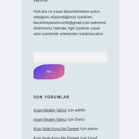
sayılırlar.
Hukuka ve yasal düzenlemelere aykırı
olduğunu düşündüğünüz içerikleri,
backlinkpanelicomtr@gmail.com
adresine
bildirmeniz halinde, ilgili içerikler yasal
süre içerisinde sitemizden kaldırılacaktır.
Arama
SON YORUMLAR
Insan Neden Yalnız
için
admin
Insan Neden Yalnız
için
Deniz
Kısa Vade Koşu Ne Demek
için
admin
Kısa Vade Koşu Ne Demek
için
Yusuf