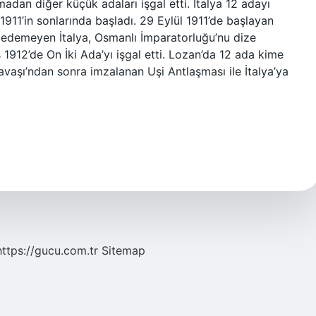
madan diğer küçük adaları işgal etti. İtalya 12 adayı
i 1911’in sonlarında başladı. 29 Eylül 1911’de başlayan
e edemeyen İtalya, Osmanlı İmparatorluğu’nu dize
1912’de On İki Ada’yı işgal etti. Lozan’da 12 ada kime
Savaşı’ndan sonra imzalanan Uşi Antlaşması ile İtalya’ya
https://gucu.com.tr
Sitemap