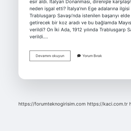
esir aldı. İtalyan Donanması, direnişle karşılaş
neden işgal etti? İtalya’nın Ege adalarına ilgis
Trablusgarp Savaşı’nda istenilen başarıyı eld
getirecek bir koz aradı ve bu bağlamda Mayıs 
verildi? On İki Ada, 1912 yılında Trablusgarp 
verildi.…
12
Devamını okuyun
Yorum Bırak
Adayı
Kim
Işgal
Etti
https://forumteknogirisim.com
https://kaci.com.tr