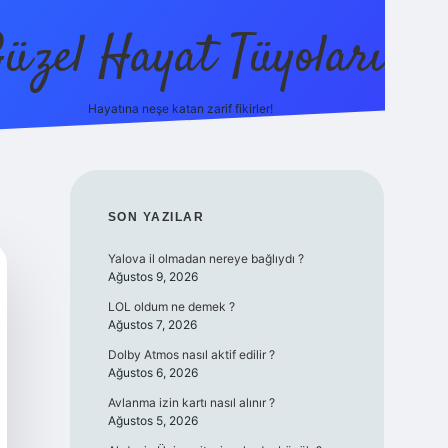
üzel Hayat Tüyoları
Hayatına neşe katan zarif fikirler!
ilbet giriş
SIDEBAR
SON YAZILAR
Yalova il olmadan nereye bağlıydı ?
Ağustos 9, 2026
LOL oldum ne demek ?
Ağustos 7, 2026
Dolby Atmos nasıl aktif edilir ?
Ağustos 6, 2026
Avlanma izin kartı nasıl alınır ?
Ağustos 5, 2026