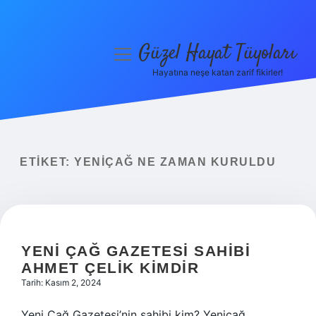
Güzel Hayat Tüyoları
menüyü
aç
Hayatına neşe katan zarif fikirler!
Anasayfa
Gizlilik Politikası
Yasal Uyarı
ETIKET:
YENIÇAĞ NE ZAMAN KURULDU
Hakkımızda
YENI ÇAĞ GAZETESI SAHIBI
AHMET ÇELIK KIMDIR
Tarih: Kasım 2, 2024
Yeni Çağ Gazetesi’nin sahibi kim? Yeniçağ