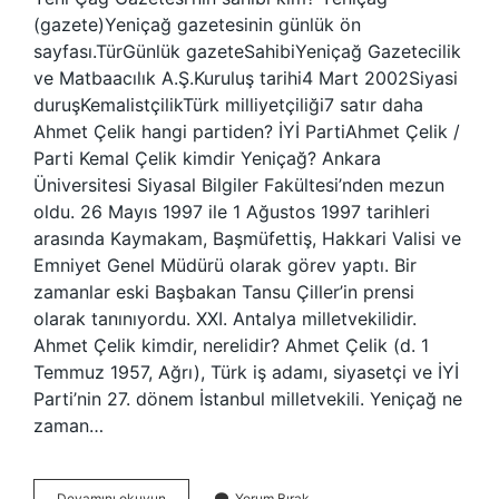
(gazete)Yeniçağ gazetesinin günlük ön
sayfası.TürGünlük gazeteSahibiYeniçağ Gazetecilik
ve Matbaacılık A.Ş.Kuruluş tarihi4 Mart 2002Siyasi
duruşKemalistçilikTürk milliyetçiliği7 satır daha
Ahmet Çelik hangi partiden? İYİ PartiAhmet Çelik /
Parti Kemal Çelik kimdir Yeniçağ? Ankara
Üniversitesi Siyasal Bilgiler Fakültesi’nden mezun
oldu. 26 Mayıs 1997 ile 1 Ağustos 1997 tarihleri ​​
arasında Kaymakam, Başmüfettiş, Hakkari Valisi ve
Emniyet Genel Müdürü olarak görev yaptı. Bir
zamanlar eski Başbakan Tansu Çiller’in prensi
olarak tanınıyordu. XXI. Antalya milletvekilidir.
Ahmet Çelik kimdir, nerelidir? Ahmet Çelik (d. 1
Temmuz 1957, Ağrı), Türk iş adamı, siyasetçi ve İYİ
Parti’nin 27. dönem İstanbul milletvekili. Yeniçağ ne
zaman…
Yeni
Devamını okuyun
Yorum Bırak