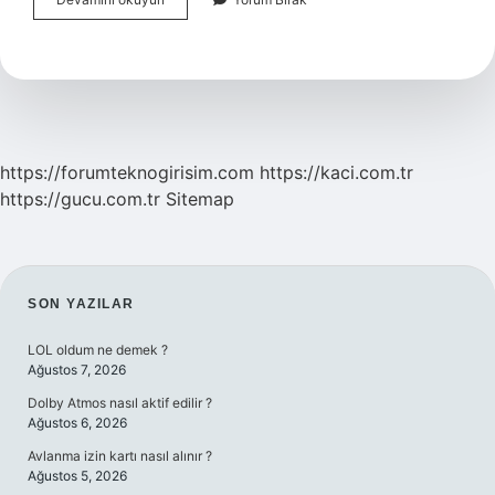
Çağ
Gazetesi
Sahibi
Ahmet
Çelik
Kimdir
https://forumteknogirisim.com
https://kaci.com.tr
https://gucu.com.tr
Sitemap
SIDEBAR
SON YAZILAR
LOL oldum ne demek ?
Ağustos 7, 2026
Dolby Atmos nasıl aktif edilir ?
Ağustos 6, 2026
Avlanma izin kartı nasıl alınır ?
Ağustos 5, 2026