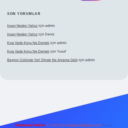
SON YORUMLAR
Insan Neden Yalnız
için
admin
Insan Neden Yalnız
için
Deniz
Kısa Vade Koşu Ne Demek
için
admin
Kısa Vade Koşu Ne Demek
için
Yusuf
Başının Üstünde Yeri Olmak Ne Anlama Gelir
için
admin
iriş
Reklam ve İletişim:
E-mail:
backlinkpaneli@gmail.com
Teams: