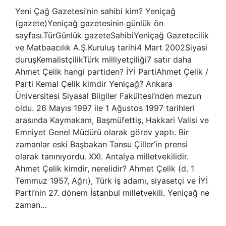
Yeni Çağ Gazetesi’nin sahibi kim? Yeniçağ
(gazete)Yeniçağ gazetesinin günlük ön
sayfası.TürGünlük gazeteSahibiYeniçağ Gazetecilik
ve Matbaacılık A.Ş.Kuruluş tarihi4 Mart 2002Siyasi
duruşKemalistçilikTürk milliyetçiliği7 satır daha
Ahmet Çelik hangi partiden? İYİ PartiAhmet Çelik /
Parti Kemal Çelik kimdir Yeniçağ? Ankara
Üniversitesi Siyasal Bilgiler Fakültesi’nden mezun
oldu. 26 Mayıs 1997 ile 1 Ağustos 1997 tarihleri ​​
arasında Kaymakam, Başmüfettiş, Hakkari Valisi ve
Emniyet Genel Müdürü olarak görev yaptı. Bir
zamanlar eski Başbakan Tansu Çiller’in prensi
olarak tanınıyordu. XXI. Antalya milletvekilidir.
Ahmet Çelik kimdir, nerelidir? Ahmet Çelik (d. 1
Temmuz 1957, Ağrı), Türk iş adamı, siyasetçi ve İYİ
Parti’nin 27. dönem İstanbul milletvekili. Yeniçağ ne
zaman…