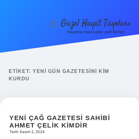
Güzel Hayat Tüyoları
menüyü
aç
Hayatına neşe katan zarif fikirler!
Anasayfa
Gizlilik Politikası
Yasal Uyarı
ETIKET:
YENI GÜN GAZETESINI KIM
KURDU
Hakkımızda
YENI ÇAĞ GAZETESI SAHIBI
AHMET ÇELIK KIMDIR
Tarih: Kasım 2, 2024