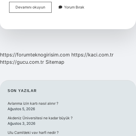
Yeni
Devamını okuyun
Yorum Bırak
Çağ
Gazetesi
Sahibi
Ahmet
Çelik
Kimdir
https://forumteknogirisim.com
https://kaci.com.tr
https://gucu.com.tr
Sitemap
SIDEBAR
SON YAZILAR
Avlanma izin kartı nasıl alınır ?
Ağustos 5, 2026
Akdeniz Üniversitesi ne kadar büyük ?
Ağustos 3, 2026
Ulu Cami’deki vav harfi nedir ?