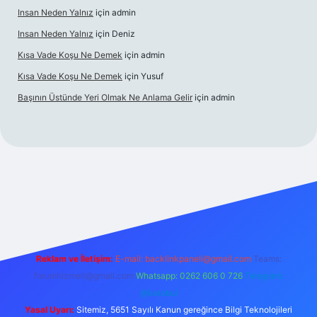
Insan Neden Yalnız
için
admin
Insan Neden Yalnız
için
Deniz
Kısa Vade Koşu Ne Demek
için
admin
Kısa Vade Koşu Ne Demek
için
Yusuf
Başının Üstünde Yeri Olmak Ne Anlama Gelir
için
admin
iriş
Reklam ve İletişim:
E-mail:
backlinkpaneli@gmail.com
Teams:
forumhizmeti@gmail.com
Whatsapp: 0262 606 0 726
Telegram:
@karabul
Yasal Uyarı:
Sitemiz, 5651 Sayılı Kanun gereğince Bilgi Teknolojileri