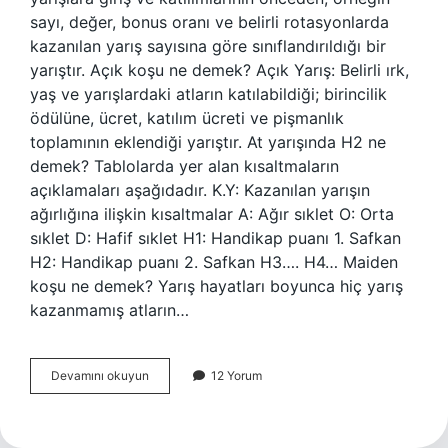
sayı, değer, bonus oranı ve belirli rotasyonlarda
kazanılan yarış sayısına göre sınıflandırıldığı bir
yarıştır. Açık koşu ne demek? Açık Yarış: Belirli ırk,
yaş ve yarışlardaki atların katılabildiği; birincilik
ödülüne, ücret, katılım ücreti ve pişmanlık
toplamının eklendiği yarıştır. At yarışında H2 ne
demek? Tablolarda yer alan kısaltmaların
açıklamaları aşağıdadır. K.Y: Kazanılan yarışın
ağırlığına ilişkin kısaltmalar A: Ağır sıklet O: Orta
sıklet D: Hafif sıklet H1: Handikap puanı 1. Safkan
H2: Handikap puanı 2. Safkan H3…. H4… Maiden
koşu ne demek? Yarış hayatları boyunca hiç yarış
kazanmamış atların…
Kısa
Devamını okuyun
12 Yorum
Vade
Koşu
Ne
Demek