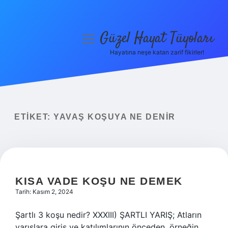
Güzel Hayat Tüyoları
menüyü
aç
Hayatına neşe katan zarif fikirler!
Anasayfa
Gizlilik Politikası
Yasal Uyarı
ETIKET:
YAVAŞ KOŞUYA NE DENIR
Hakkımızda
KISA VADE KOŞU NE DEMEK
Tarih: Kasım 2, 2024
Şartlı 3 koşu nedir? XXXIII) ŞARTLI YARIŞ; Atların
yarışlara giriş ve katılımlarının önceden, örneğin