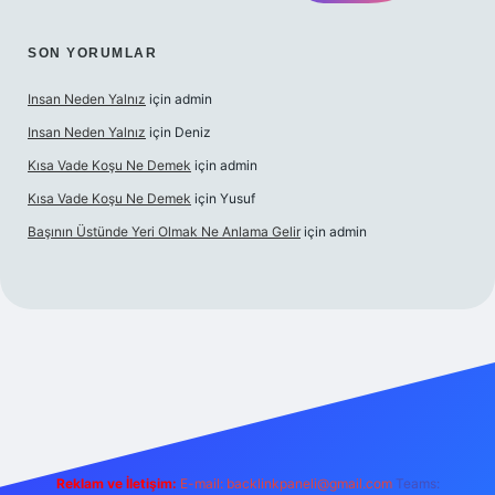
SON YORUMLAR
Insan Neden Yalnız
için
admin
Insan Neden Yalnız
için
Deniz
Kısa Vade Koşu Ne Demek
için
admin
Kısa Vade Koşu Ne Demek
için
Yusuf
Başının Üstünde Yeri Olmak Ne Anlama Gelir
için
admin
iriş
Reklam ve İletişim:
E-mail:
backlinkpaneli@gmail.com
Teams: