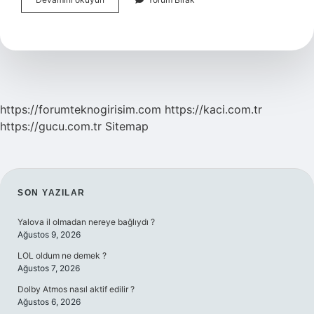
Din
Adamlarına
Ne
Ad
Verilir
https://forumteknogirisim.com
https://kaci.com.tr
https://gucu.com.tr
Sitemap
SIDEBAR
SON YAZILAR
Yalova il olmadan nereye bağlıydı ?
Ağustos 9, 2026
LOL oldum ne demek ?
Ağustos 7, 2026
Dolby Atmos nasıl aktif edilir ?
Ağustos 6, 2026