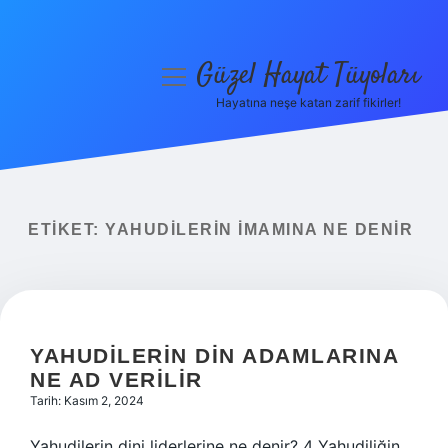
Güzel Hayat Tüyoları
menüyü
aç
Hayatına neşe katan zarif fikirler!
Anasayfa
Gizlilik Politikası
Yasal Uyarı
ETIKET:
YAHUDILERIN IMAMINA NE DENIR
Hakkımızda
YAHUDILERIN DIN ADAMLARINA
NE AD VERILIR
Tarih: Kasım 2, 2024
Yahudilerin dini liderlerine ne denir? 4 Yahudiliğin