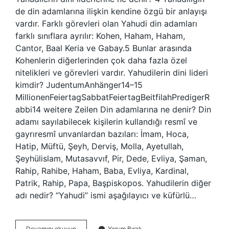
de din adamlarına ilişkin kendine özgü bir anlayışı
vardır. Farklı görevleri olan Yahudi din adamları
farklı sınıflara ayrılır: Kohen, Haham, Haham,
Cantor, Baal Keria ve Gabay.5 Bunlar arasında
Kohenlerin diğerlerinden çok daha fazla özel
nitelikleri ve görevleri vardır. Yahudilerin dini lideri
kimdir? JudentumAnhänger14–15
MillionenFeiertagSabbatFeiertagBeitfilahPredigerR
abbi14 weitere Zeilen Din adamlarına ne denir? Din
adamı sayılabilecek kişilerin kullandığı resmî ve
gayrıresmî unvanlardan bazıları: İmam, Hoca,
Hatip, Müftü, Şeyh, Derviş, Molla, Ayetullah,
Şeyhülislam, Mutasavvıf, Pir, Dede, Evliya, Şaman,
Rahip, Rahibe, Haham, Baba, Evliya, Kardinal,
Patrik, Rahip, Papa, Başpiskopos. Yahudilerin diğer
adı nedir? “Yahudi” ismi aşağılayıcı ve küfürlü…
Yahudilerin
Devamını okuyun
Yorum Bırak