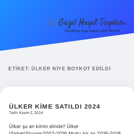
Güzel Hayat Tüyoları
menüyü
aç
Hayatına neşe katan zarif fikirler!
Anasayfa
Gizlilik Politikası
Yasal Uyarı
ETIKET:
ÜLKER NIYE BOYKOT EDILDI
Hakkımızda
ÜLKER KIME SATILDI 2024
Tarih: Kasım 2, 2024
Ülker şu an kimin elinde? Ülker
(Şirket)Sloganı2007-2016 Mutlu bir an 2016-2018