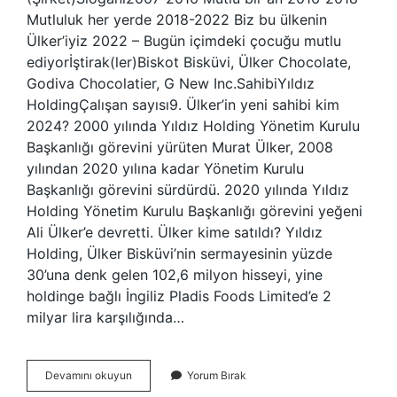
Mutluluk her yerde 2018-2022 Biz bu ülkenin
Ülker’iyiz 2022 – Bugün içimdeki çocuğu mutlu
ediyorİştirak(ler)Biskot Bisküvi, Ülker Chocolate,
Godiva Chocolatier, G New Inc.SahibiYıldız
HoldingÇalışan sayısı9. Ülker’in yeni sahibi kim
2024? 2000 yılında Yıldız Holding Yönetim Kurulu
Başkanlığı görevini yürüten Murat Ülker, 2008
yılından 2020 yılına kadar Yönetim Kurulu
Başkanlığı görevini sürdürdü. 2020 yılında Yıldız
Holding Yönetim Kurulu Başkanlığı görevini yeğeni
Ali Ülker’e devretti. Ülker kime satıldı? Yıldız
Holding, Ülker Bisküvi’nin sermayesinin yüzde
30’una denk gelen 102,6 milyon hisseyi, yine
holdinge bağlı İngiliz Pladis Foods Limited’e 2
milyar lira karşılığında…
Ülker
Devamını okuyun
Yorum Bırak
Kime