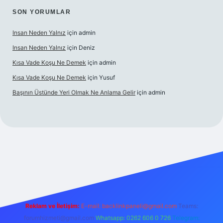
SON YORUMLAR
Insan Neden Yalnız
için
admin
Insan Neden Yalnız
için
Deniz
Kısa Vade Koşu Ne Demek
için
admin
Kısa Vade Koşu Ne Demek
için
Yusuf
Başının Üstünde Yeri Olmak Ne Anlama Gelir
için
admin
iriş
Reklam ve İletişim:
E-mail:
backlinkpaneli@gmail.com
Teams:
forumhizmeti@gmail.com
Whatsapp: 0262 606 0 726
Telegram: