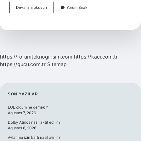
Google
Devamını okuyun
Yorum Bırak
Bitki
Tanıma
Nasıl
Yapılır
https://forumteknogirisim.com
https://kaci.com.tr
https://gucu.com.tr
Sitemap
SIDEBAR
SON YAZILAR
LOL oldum ne demek ?
Ağustos 7, 2026
Dolby Atmos nasıl aktif edilir ?
Ağustos 6, 2026
Avlanma izin kartı nasıl alınır ?