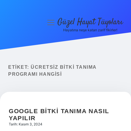
Güzel Hayat Tüyoları
menüyü
aç
Hayatına neşe katan zarif fikirler!
Anasayfa
Gizlilik Politikası
Yasal Uyarı
ETIKET:
ÜCRETSIZ BITKI TANIMA
PROGRAMI HANGISI
Hakkımızda
GOOGLE BITKI TANIMA NASIL
YAPILIR
Tarih: Kasım 3, 2024