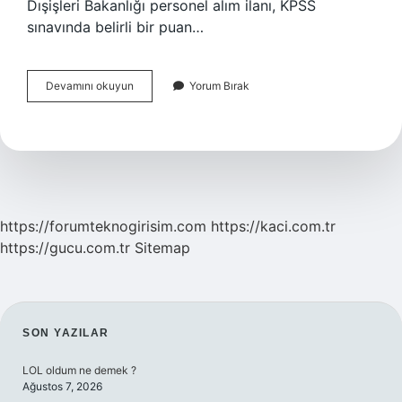
Dışişleri Bakanlığı personel alım ilanı, KPSS
sınavında belirli bir puan…
Dış
Devamını okuyun
Yorum Bırak
Işleri
Bakanını
Kim
Seçer
https://forumteknogirisim.com
https://kaci.com.tr
https://gucu.com.tr
Sitemap
SIDEBAR
SON YAZILAR
LOL oldum ne demek ?
Ağustos 7, 2026