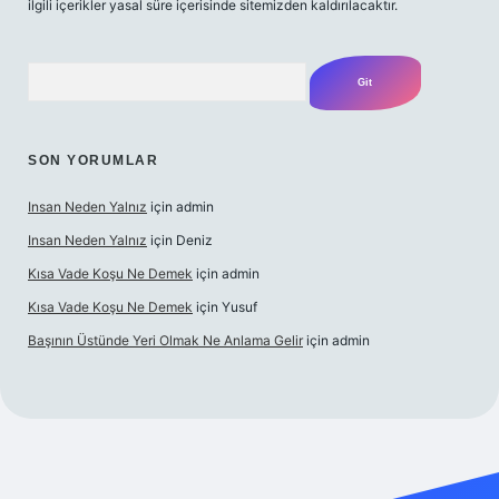
ilgili içerikler yasal süre içerisinde sitemizden kaldırılacaktır.
Arama
SON YORUMLAR
Insan Neden Yalnız
için
admin
Insan Neden Yalnız
için
Deniz
Kısa Vade Koşu Ne Demek
için
admin
Kısa Vade Koşu Ne Demek
için
Yusuf
Başının Üstünde Yeri Olmak Ne Anlama Gelir
için
admin
bet giriş