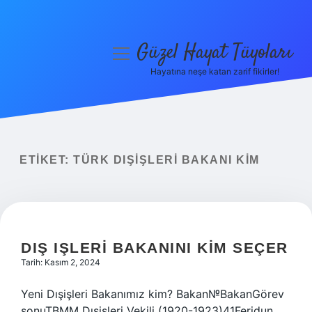
Güzel Hayat Tüyoları
menüyü
aç
Hayatına neşe katan zarif fikirler!
Anasayfa
Gizlilik Politikası
Yasal Uyarı
ETIKET:
TÜRK DIŞIŞLERI BAKANI KIM
Hakkımızda
DIŞ IŞLERI BAKANINI KIM SEÇER
Tarih: Kasım 2, 2024
Yeni Dışişleri Bakanımız kim? Bakan№BakanGörev
sonuTBMM Dışişleri Vekili (1920-1923)41Feridun