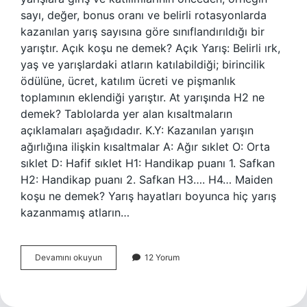
sayı, değer, bonus oranı ve belirli rotasyonlarda
kazanılan yarış sayısına göre sınıflandırıldığı bir
yarıştır. Açık koşu ne demek? Açık Yarış: Belirli ırk,
yaş ve yarışlardaki atların katılabildiği; birincilik
ödülüne, ücret, katılım ücreti ve pişmanlık
toplamının eklendiği yarıştır. At yarışında H2 ne
demek? Tablolarda yer alan kısaltmaların
açıklamaları aşağıdadır. K.Y: Kazanılan yarışın
ağırlığına ilişkin kısaltmalar A: Ağır sıklet O: Orta
sıklet D: Hafif sıklet H1: Handikap puanı 1. Safkan
H2: Handikap puanı 2. Safkan H3…. H4… Maiden
koşu ne demek? Yarış hayatları boyunca hiç yarış
kazanmamış atların…
Kısa
Devamını okuyun
12 Yorum
Vade
Koşu
Ne
Demek