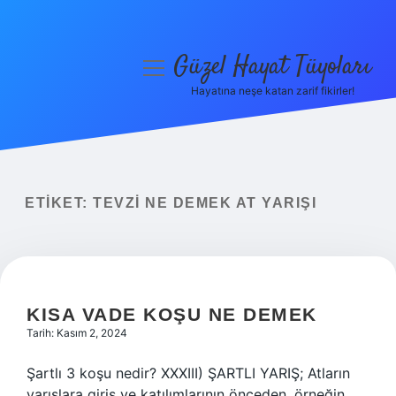
Güzel Hayat Tüyoları
menüyü
aç
Hayatına neşe katan zarif fikirler!
Anasayfa
Gizlilik Politikası
Yasal Uyarı
ETIKET:
TEVZI NE DEMEK AT YARIŞI
Hakkımızda
KISA VADE KOŞU NE DEMEK
Tarih: Kasım 2, 2024
Şartlı 3 koşu nedir? XXXIII) ŞARTLI YARIŞ; Atların
yarışlara giriş ve katılımlarının önceden, örneğin