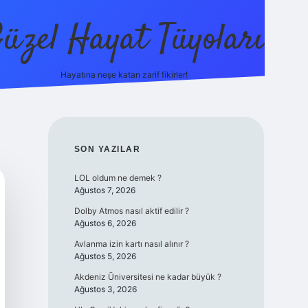
üzel Hayat Tüyoları
Hayatına neşe katan zarif fikirler!
ilbet giriş
SIDEBAR
SON YAZILAR
LOL oldum ne demek ?
Ağustos 7, 2026
Dolby Atmos nasıl aktif edilir ?
Ağustos 6, 2026
Avlanma izin kartı nasıl alınır ?
Ağustos 5, 2026
Akdeniz Üniversitesi ne kadar büyük ?
Ağustos 3, 2026