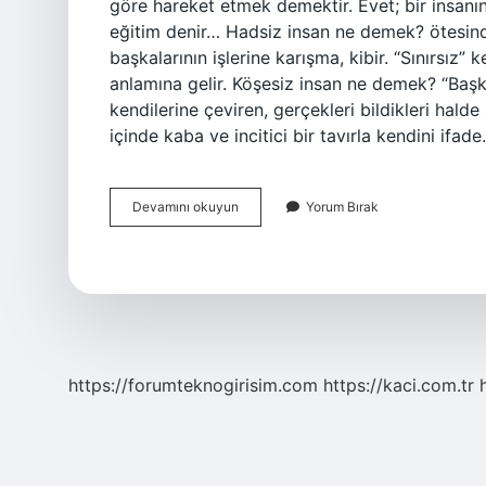
göre hareket etmek demektir. Evet; bir insanın t
eğitim denir… Hadsiz insan ne demek? ötesinde |
başkalarının işlerine karışma, kibir. “Sınırsız” k
anlamına gelir. Köşesiz insan ne demek? “Başk
kendilerine çeviren, gerçekleri bildikleri hald
içinde kaba ve incitici bir tavırla kendini ifad
Terbiyesiz
Devamını okuyun
Yorum Bırak
Insan
Ne
Demek
https://forumteknogirisim.com
https://kaci.com.tr