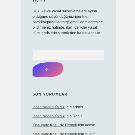
sayılırlar.
Hukuka ve yasal düzenlemelere aykırı
olduğunu düşündüğünüz içerikleri,
backlinkpanelicomtr@gmail.com
adresine
bildirmeniz halinde, ilgili içerikler yasal
süre içerisinde sitemizden kaldırılacaktır.
Arama
SON YORUMLAR
Insan Neden Yalnız
için
admin
Insan Neden Yalnız
için
Deniz
Kısa Vade Koşu Ne Demek
için
admin
Kısa Vade Koşu Ne Demek
için
Yusuf