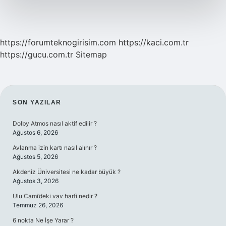
https://forumteknogirisim.com
https://kaci.com.tr
https://gucu.com.tr
Sitemap
SIDEBAR
SON YAZILAR
Dolby Atmos nasıl aktif edilir ?
Ağustos 6, 2026
Avlanma izin kartı nasıl alınır ?
Ağustos 5, 2026
Akdeniz Üniversitesi ne kadar büyük ?
Ağustos 3, 2026
Ulu Cami’deki vav harfi nedir ?
Temmuz 26, 2026
6 nokta Ne İşe Yarar ?