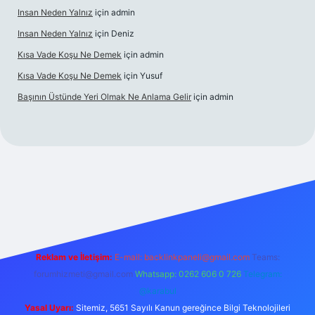
Insan Neden Yalnız
için
admin
Insan Neden Yalnız
için
Deniz
Kısa Vade Koşu Ne Demek
için
admin
Kısa Vade Koşu Ne Demek
için
Yusuf
Başının Üstünde Yeri Olmak Ne Anlama Gelir
için
admin
iriş
Reklam ve İletişim:
E-mail:
backlinkpaneli@gmail.com
Teams:
forumhizmeti@gmail.com
Whatsapp: 0262 606 0 726
Telegram:
@karabul
Yasal Uyarı:
Sitemiz, 5651 Sayılı Kanun gereğince Bilgi Teknolojileri