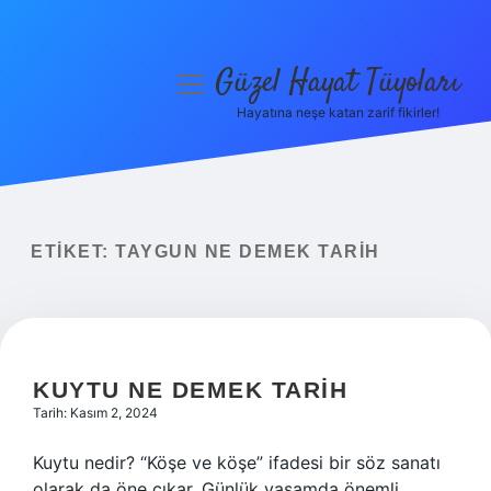
Güzel Hayat Tüyoları
menüyü
aç
Hayatına neşe katan zarif fikirler!
Anasayfa
Gizlilik Politikası
Yasal Uyarı
ETIKET:
TAYGUN NE DEMEK TARIH
Hakkımızda
KUYTU NE DEMEK TARIH
Tarih: Kasım 2, 2024
Kuytu nedir? “Köşe ve köşe” ifadesi bir söz sanatı
olarak da öne çıkar. Günlük yaşamda önemli