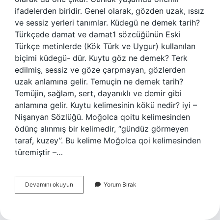
ifadelerden biridir. Genel olarak, gözden uzak, ıssız
ve sessiz yerleri tanımlar. Küdegü ne demek tarih?
Türkçede damat ve damat1 sözcüğünün Eski
Türkçe metinlerde (Kök Türk ve Uygur) kullanılan
biçimi küdegü- dür. Kuytu göz ne demek? Terk
edilmiş, sessiz ve göze çarpmayan, gözlerden
uzak anlamına gelir. Temuçin ne demek tarih?
Temüjin, sağlam, sert, dayanıklı ve demir gibi
anlamına gelir. Kuytu kelimesinin kökü nedir? iyi –
Nişanyan Sözlüğü. Moğolca qoitu kelimesinden
ödünç alınmış bir kelimedir, “gündüz görmeyen
taraf, kuzey”. Bu kelime Moğolca qoi kelimesinden
türemiştir –…
Kuytu
Devamını okuyun
Yorum Bırak
Ne
Demek
Tarih