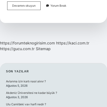
Tapu
Devamını okuyun
Yorum Bırak
Kaydı
E
Devletten
Alınabilir
Mi
https://forumteknogirisim.com
https://kaci.com.tr
https://gucu.com.tr
Sitemap
SIDEBAR
SON YAZILAR
Avlanma izin kartı nasıl alınır ?
Ağustos 5, 2026
Akdeniz Üniversitesi ne kadar büyük ?
Ağustos 3, 2026
Ulu Cami’deki vav harfi nedir ?