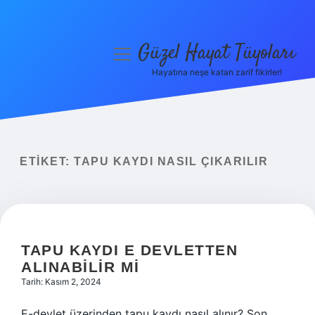
Güzel Hayat Tüyoları
menüyü
aç
Hayatına neşe katan zarif fikirler!
Anasayfa
Gizlilik Politikası
Yasal Uyarı
ETIKET:
TAPU KAYDI NASIL ÇIKARILIR
Hakkımızda
TAPU KAYDI E DEVLETTEN
ALINABILIR MI
Tarih: Kasım 2, 2024
E-devlet üzerinden tapu kaydı nasıl alınır? Son