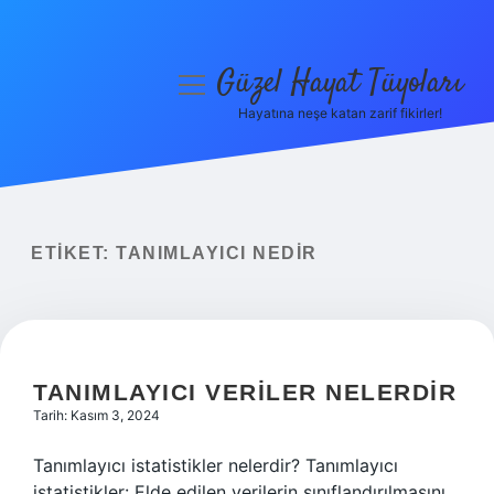
Güzel Hayat Tüyoları
menüyü
aç
Hayatına neşe katan zarif fikirler!
Anasayfa
Gizlilik Politikası
Yasal Uyarı
ETIKET:
TANIMLAYICI NEDIR
Hakkımızda
TANIMLAYICI VERILER NELERDIR
Tarih: Kasım 3, 2024
Tanımlayıcı istatistikler nelerdir? Tanımlayıcı
istatistikler: Elde edilen verilerin sınıflandırılmasını,