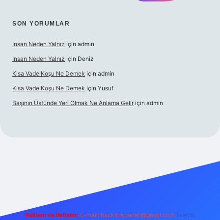
SON YORUMLAR
Insan Neden Yalnız
için
admin
Insan Neden Yalnız
için
Deniz
Kısa Vade Koşu Ne Demek
için
admin
Kısa Vade Koşu Ne Demek
için
Yusuf
Başının Üstünde Yeri Olmak Ne Anlama Gelir
için
admin
iriş
Reklam ve İletişim:
E-mail:
backlinkpaneli@gmail.com
Teams: