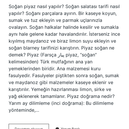
Soğan piyaz nasıl yapılır? Soğan salatası tarifi nasıl
yapılır? Soğanı parçalara ayırın. Bir kaseye koyun,
sumak ve tuz ekleyin ve parmak uçlarınızla
ovalayın. Soğan halkalar halinde kesilir ve sumakla
aynı hale gelene kadar havalandırılır. İsterseniz ince
kıyılmış maydanoz ve biraz limon suyu ekleyin ve
soğan blarney tarifinizi karıştırın. Piyaz soğan ne
demek? Piyaz (Farsça پیاز piyaz, “soğan”
kelimesinden) Türk mutfağının ana yan
yemeklerinden biridir. Ana malzemesi kuru
fasulyedir. Fasulyeler piştikten sonra soğan, sumak
ve maydanoz gibi malzemeler kaseye eklenir ve
karıştırılır. Yemeğin hazırlanması limon, sirke ve
yağ eklenerek tamamlanır. Piyaz doğrama nedir?
Yarım ay dilimleme (inci doğrama): Bu dilimleme
yönteminde,…
Piyaz
Devamını okuyun
Yorum Bırak