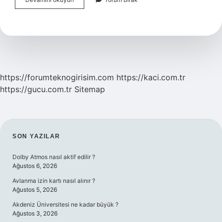
Için
Soğan
Nasıl
Doğranır
https://forumteknogirisim.com
https://kaci.com.tr
https://gucu.com.tr
Sitemap
SIDEBAR
SON YAZILAR
Dolby Atmos nasıl aktif edilir ?
Ağustos 6, 2026
Avlanma izin kartı nasıl alınır ?
Ağustos 5, 2026
Akdeniz Üniversitesi ne kadar büyük ?
Ağustos 3, 2026