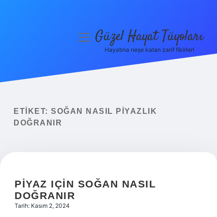
Güzel Hayat Tüyoları
menüyü
aç
Hayatına neşe katan zarif fikirler!
Anasayfa
Gizlilik Politikası
Yasal Uyarı
ETIKET:
SOĞAN NASIL PIYAZLIK
DOĞRANIR
Hakkımızda
PIYAZ IÇIN SOĞAN NASIL
DOĞRANIR
Tarih: Kasım 2, 2024