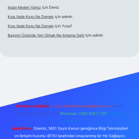
Insan Neden Yalnız
için
Deniz
Kısa Vade Koşu Ne Demek
için
admin
Kısa Vade Koşu Ne Demek
için
Yusuf
Başının Üstünde Yeri Olmak Ne Anlama Gelir
için
admin
iriş
Reklam ve İletişim:
E-mail:
backlinkpaneli@gmail.com
Teams:
forumhizmeti@gmail.com
Whatsapp: 0262 606 0 726
Telegram:
@karabul
Yasal Uyarı:
Sitemiz, 5651 Sayılı Kanun gereğince Bilgi Teknolojileri
ve İletişim Kurumu (BTK) tarafından onaylanmış bir Yer Sağlayıcı