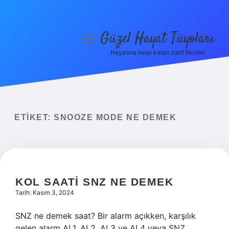
Güzel Hayat Tüyoları
menüyü
aç
Hayatına neşe katan zarif fikirler!
Anasayfa
Gizlilik Politikası
Yasal Uyarı
ETIKET:
SNOOZE MODE NE DEMEK
Hakkımızda
KOL SAATI SNZ NE DEMEK
Tarih: Kasım 3, 2024
SNZ ne demek saat? Bir alarm açıkken, karşılık
gelen alarm AL1, AL2, AL3 ve AL4 veya SNZ