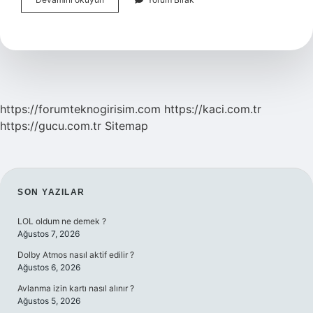
Din
Adamlarına
Ne
Ad
Verilir
https://forumteknogirisim.com
https://kaci.com.tr
https://gucu.com.tr
Sitemap
SIDEBAR
SON YAZILAR
LOL oldum ne demek ?
Ağustos 7, 2026
Dolby Atmos nasıl aktif edilir ?
Ağustos 6, 2026
Avlanma izin kartı nasıl alınır ?
Ağustos 5, 2026