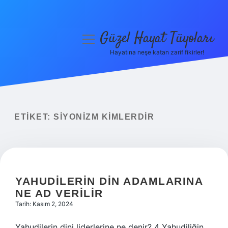
Güzel Hayat Tüyoları
menüyü
aç
Hayatına neşe katan zarif fikirler!
Anasayfa
Gizlilik Politikası
Yasal Uyarı
ETIKET:
SIYONIZM KIMLERDIR
Hakkımızda
YAHUDILERIN DIN ADAMLARINA
NE AD VERILIR
Tarih: Kasım 2, 2024
Yahudilerin dini liderlerine ne denir? 4 Yahudiliğin