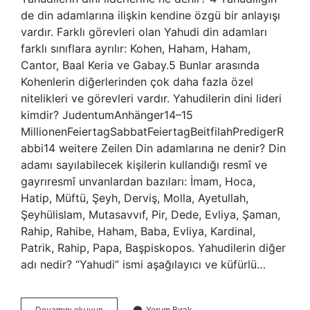
de din adamlarına ilişkin kendine özgü bir anlayışı
vardır. Farklı görevleri olan Yahudi din adamları
farklı sınıflara ayrılır: Kohen, Haham, Haham,
Cantor, Baal Keria ve Gabay.5 Bunlar arasında
Kohenlerin diğerlerinden çok daha fazla özel
nitelikleri ve görevleri vardır. Yahudilerin dini lideri
kimdir? JudentumAnhänger14–15
MillionenFeiertagSabbatFeiertagBeitfilahPredigerR
abbi14 weitere Zeilen Din adamlarına ne denir? Din
adamı sayılabilecek kişilerin kullandığı resmî ve
gayrıresmî unvanlardan bazıları: İmam, Hoca,
Hatip, Müftü, Şeyh, Derviş, Molla, Ayetullah,
Şeyhülislam, Mutasavvıf, Pir, Dede, Evliya, Şaman,
Rahip, Rahibe, Haham, Baba, Evliya, Kardinal,
Patrik, Rahip, Papa, Başpiskopos. Yahudilerin diğer
adı nedir? “Yahudi” ismi aşağılayıcı ve küfürlü…
Yahudilerin
Devamını okuyun
Yorum Bırak