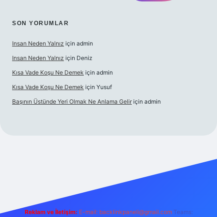
SON YORUMLAR
Insan Neden Yalnız
için
admin
Insan Neden Yalnız
için
Deniz
Kısa Vade Koşu Ne Demek
için
admin
Kısa Vade Koşu Ne Demek
için
Yusuf
Başının Üstünde Yeri Olmak Ne Anlama Gelir
için
admin
iriş
Reklam ve İletişim:
E-mail:
backlinkpaneli@gmail.com
Teams: