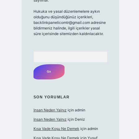
sayılırlar.
Hukuka ve yasal düzenlemelere aykırı
olduğunu düşündüğünüz içerikleri,
backlinkpanelicomtr@gmail.com
adresine
bildirmeniz halinde, ilgili içerikler yasal
süre içerisinde sitemizden kaldırılacaktır.
Arama
SON YORUMLAR
Insan Neden Yalnız
için
admin
Insan Neden Yalnız
için
Deniz
Kısa Vade Koşu Ne Demek
için
admin
Kısa Vade Koşu Ne Demek
için
Yusuf