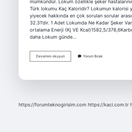
mümkündür. Lokum özellikle şeker hastalarının 
Türk lokumu Kaç Kaloridir? Lokumun kalorisi y
yiyecek hakkında en çok sorulan sorular arasın
32.31’dir. 1 Adet Lokumda Ne Kadar Şeker V
ortalama Enerji (Kj VE Kcal)1582,5/378,6Karbo
daha Lokum günde…
Lokum
Devamını okuyun
Yorum Bırak
Kalorisi
Ne
Kadar
https://forumteknogirisim.com
https://kaci.com.tr