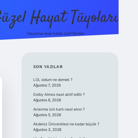
üzel Hayat Tüyoları
Hayatına neşe katan zarif fikirler!
ilbet giriş
SIDEBAR
SON YAZILAR
LOL oldum ne demek ?
Ağustos 7, 2026
Dolby Atmos nasıl aktif edilir ?
Ağustos 6, 2026
Avlanma izin kartı nasıl alınır ?
Ağustos 5, 2026
Akdeniz Üniversitesi ne kadar büyük ?
Ağustos 3, 2026