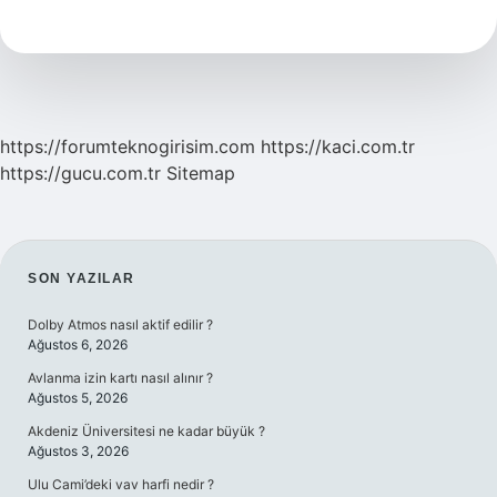
Anlama
Gelir
https://forumteknogirisim.com
https://kaci.com.tr
https://gucu.com.tr
Sitemap
SIDEBAR
SON YAZILAR
Dolby Atmos nasıl aktif edilir ?
Ağustos 6, 2026
Avlanma izin kartı nasıl alınır ?
Ağustos 5, 2026
Akdeniz Üniversitesi ne kadar büyük ?
Ağustos 3, 2026
Ulu Cami’deki vav harfi nedir ?