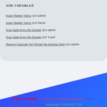
SON YORUMLAR
Insan Neden Yalnız
için
admin
Insan Neden Yalnız
için
Deniz
Kısa Vade Koşu Ne Demek
için
admin
Kısa Vade Koşu Ne Demek
için
Yusuf
Başının Üstünde Yeri Olmak Ne Anlama Gelir
için
admin
iriş
Reklam ve İletişim:
E-mail:
backlinkpaneli@gmail.com
Teams:
forumhizmeti@gmail.com
Whatsapp: 0262 606 0 726
Telegram: