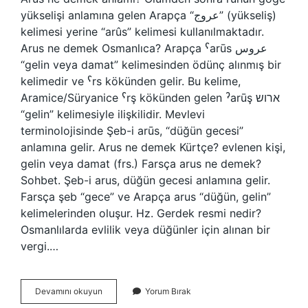
yükselişi anlamına gelen Arapça “عروج” (yükseliş)
kelimesi yerine “arûs” kelimesi kullanılmaktadır.
Arus ne demek Osmanlıca? Arapça ˁarūs عروس
“gelin veya damat” kelimesinden ödünç alınmış bir
kelimedir ve ˁrs kökünden gelir. Bu kelime,
Aramice/Süryanice ˁrş kökünden gelen ˀarūş ארוש
“gelin” kelimesiyle ilişkilidir. Mevlevi
terminolojisinde Şeb-i arūs, “düğün gecesi”
anlamına gelir. Arus ne demek Kürtçe? evlenen kişi,
gelin veya damat (frs.) Farsça arus ne demek?
Sohbet. Şeb-i arus, düğün gecesi anlamına gelir.
Farsça şeb “gece” ve Arapça arus “düğün, gelin”
kelimelerinden oluşur. Hz. Gerdek resmi nedir?
Osmanlılarda evlilik veya düğünler için alınan bir
vergi.…
Arus
Devamını okuyun
Yorum Bırak
Ne