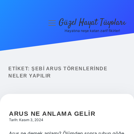
Güzel Hayat Tüyoları
menüyü
aç
Hayatına neşe katan zarif fikirler!
Anasayfa
Gizlilik Politikası
Yasal Uyarı
ETIKET:
ŞEBI ARUS TÖRENLERINDE
NELER YAPILIR
Hakkımızda
ARUS NE ANLAMA GELIR
Tarih: Kasım 3, 2024
Arus ne demek anlamı? Ölümden sonra ruhun göğe