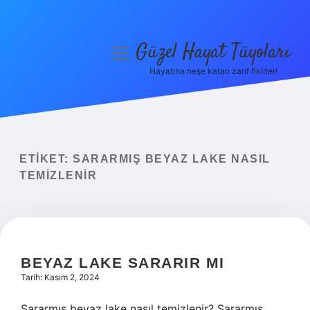
Güzel Hayat Tüyoları
menüyü
aç
Hayatına neşe katan zarif fikirler!
Anasayfa
Gizlilik Politikası
Yasal Uyarı
ETIKET:
SARARMIŞ BEYAZ LAKE NASIL
TEMIZLENIR
Hakkımızda
BEYAZ LAKE SARARIR MI
Tarih: Kasım 2, 2024
Sararmış beyaz lake nasıl temizlenir? Sararmış