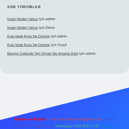
SON YORUMLAR
Insan Neden Yalnız
için
admin
Insan Neden Yalnız
için
Deniz
Kısa Vade Koşu Ne Demek
için
admin
Kısa Vade Koşu Ne Demek
için
Yusuf
Başının Üstünde Yeri Olmak Ne Anlama Gelir
için
admin
giriş
Reklam ve İletişim:
E-mail:
backlinkpaneli@gmail.com
Teams:
forumhizmeti@gmail.com
Whatsapp: 0262 606 0 726
Telegram: