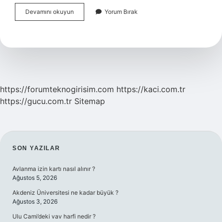
Bir
Devamını okuyun
Yorum Bırak
Bölgedeki
Bitki
Örtüsüne
Ne
Denir
https://forumteknogirisim.com
https://kaci.com.tr
https://gucu.com.tr
Sitemap
SIDEBAR
SON YAZILAR
Avlanma izin kartı nasıl alınır ?
Ağustos 5, 2026
Akdeniz Üniversitesi ne kadar büyük ?
Ağustos 3, 2026
Ulu Cami’deki vav harfi nedir ?