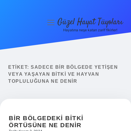
Güzel Hayat Tüyoları
menüyü
aç
Hayatına neşe katan zarif fikirler!
Anasayfa
Gizlilik Politikası
Yasal Uyarı
ETIKET:
SADECE BIR BÖLGEDE YETIŞEN
VEYA YAŞAYAN BITKI VE HAYVAN
Hakkımızda
TOPLULUĞUNA NE DENIR
BIR BÖLGEDEKI BITKI
ÖRTÜSÜNE NE DENIR