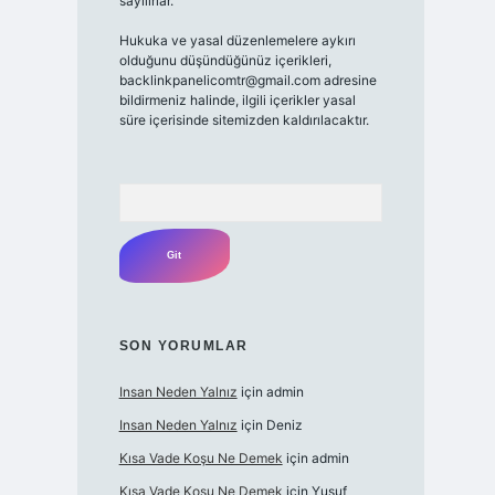
sayılırlar.
Hukuka ve yasal düzenlemelere aykırı
olduğunu düşündüğünüz içerikleri,
backlinkpanelicomtr@gmail.com
adresine
bildirmeniz halinde, ilgili içerikler yasal
süre içerisinde sitemizden kaldırılacaktır.
Arama
SON YORUMLAR
Insan Neden Yalnız
için
admin
Insan Neden Yalnız
için
Deniz
Kısa Vade Koşu Ne Demek
için
admin
Kısa Vade Koşu Ne Demek
için
Yusuf