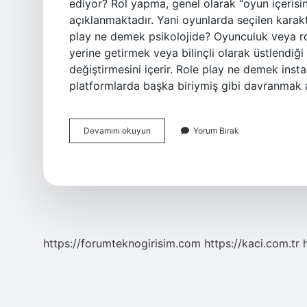
ediyor? Rol yapma, genel olarak “oyun içerisi
açıklanmaktadır. Yani oyunlarda seçilen karakteri
play ne demek psikolojide? Oyunculuk veya rol 
yerine getirmek veya bilinçli olarak üstlendiği
değiştirmesini içerir. Role play ne demek in
platformlarda başka biriymiş gibi davranmak a
Röle
Devamını okuyun
Yorum Bırak
Play
Tekniği
Nedir
https://forumteknogirisim.com
https://kaci.com.tr