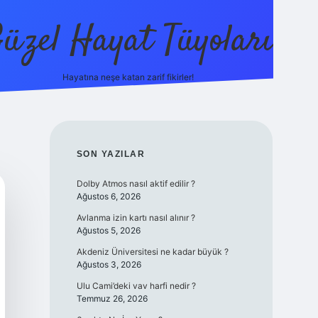
üzel Hayat Tüyoları
Hayatına neşe katan zarif fikirler!
ilbet giriş
SIDEBAR
SON YAZILAR
Dolby Atmos nasıl aktif edilir ?
Ağustos 6, 2026
Avlanma izin kartı nasıl alınır ?
Ağustos 5, 2026
Akdeniz Üniversitesi ne kadar büyük ?
Ağustos 3, 2026
Ulu Cami’deki vav harfi nedir ?
Temmuz 26, 2026