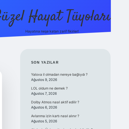
üzel Hayat Tüyoları
Hayatına neşe katan zarif fikirler!
ilbet giriş
SIDEBAR
SON YAZILAR
Yalova il olmadan nereye bağlıydı ?
Ağustos 9, 2026
LOL oldum ne demek ?
Ağustos 7, 2026
Dolby Atmos nasıl aktif edilir ?
Ağustos 6, 2026
Avlanma izin kartı nasıl alınır ?
Ağustos 5, 2026