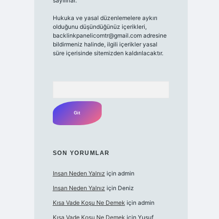
sayılırlar.
Hukuka ve yasal düzenlemelere aykırı
olduğunu düşündüğünüz içerikleri,
backlinkpanelicomtr@gmail.com
adresine
bildirmeniz halinde, ilgili içerikler yasal
süre içerisinde sitemizden kaldırılacaktır.
Arama
SON YORUMLAR
Insan Neden Yalnız
için
admin
Insan Neden Yalnız
için
Deniz
Kısa Vade Koşu Ne Demek
için
admin
Kısa Vade Koşu Ne Demek
için
Yusuf