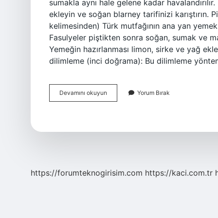
sumakla aynı hale gelene kadar havalandırılır.
ekleyin ve soğan blarney tarifinizi karıştırın. Piyaz soğ
kelimesinden) Türk mutfağının ana yan yemekle
Fasulyeler piştikten sonra soğan, sumak ve ma
Yemeğin hazırlanması limon, sirke ve yağ ekl
dilimleme (inci doğrama): Bu dilimleme yönt
Piyaz
Devamını okuyun
Yorum Bırak
Için
Soğan
Nasıl
Doğranır
https://forumteknogirisim.com
https://kaci.com.tr