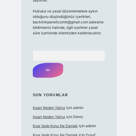
sayılırlar.
Hukuka ve yasal düzenlemelere aykırı
olduğunu düşündüğünüz içerikleri,
backlinkpanelicomtr@gmail.com
adresine
bildirmeniz halinde, ilgili içerikler yasal
süre içerisinde sitemizden kaldırılacaktır.
Arama
SON YORUMLAR
Insan Neden Yalnız
için
admin
Insan Neden Yalnız
için
Deniz
Kısa Vade Koşu Ne Demek
için
admin
Kısa Vade Koşu Ne Demek
için
Yusuf