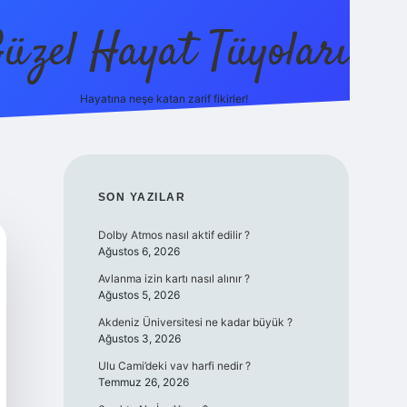
üzel Hayat Tüyoları
Hayatına neşe katan zarif fikirler!
ilbet giriş
SIDEBAR
SON YAZILAR
Dolby Atmos nasıl aktif edilir ?
Ağustos 6, 2026
Avlanma izin kartı nasıl alınır ?
Ağustos 5, 2026
Akdeniz Üniversitesi ne kadar büyük ?
Ağustos 3, 2026
Ulu Cami’deki vav harfi nedir ?
Temmuz 26, 2026