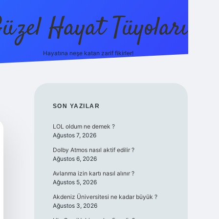
üzel Hayat Tüyoları
Hayatına neşe katan zarif fikirler!
ilbet giriş
SIDEBAR
SON YAZILAR
LOL oldum ne demek ?
Ağustos 7, 2026
Dolby Atmos nasıl aktif edilir ?
Ağustos 6, 2026
Avlanma izin kartı nasıl alınır ?
Ağustos 5, 2026
Akdeniz Üniversitesi ne kadar büyük ?
Ağustos 3, 2026