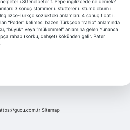
nelpeter i.3Genelpeter f. Pepe ingilizcede ne demek?
amları: 3 sonuç stammer i. stutterer i. stumblebum i.
ngilizce-Türkçe sözlükteki anlamları: 4 sonuç float i.
lan “Peder” kelimesi bazen Türkçede “rahip” anlamında
i kökü, “büyük” veya “mükemmel” anlamına gelen Yunanca
apça rahab (korku, dehşet) kökünden gelir. Pater
…
https://gucu.com.tr
Sitemap