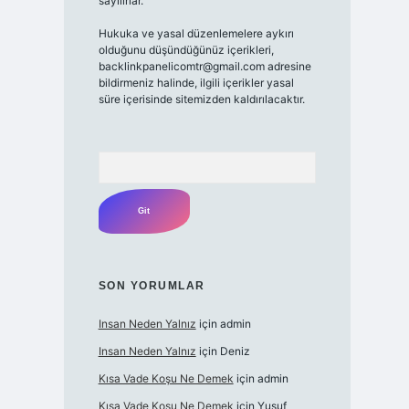
sayılırlar.
Hukuka ve yasal düzenlemelere aykırı
olduğunu düşündüğünüz içerikleri,
backlinkpanelicomtr@gmail.com
adresine
bildirmeniz halinde, ilgili içerikler yasal
süre içerisinde sitemizden kaldırılacaktır.
Arama
SON YORUMLAR
Insan Neden Yalnız
için
admin
Insan Neden Yalnız
için
Deniz
Kısa Vade Koşu Ne Demek
için
admin
Kısa Vade Koşu Ne Demek
için
Yusuf