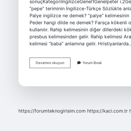
sonuçKategoriİngilizceGenel1Genelpeter i.2Ge
“pepe” teriminin İngilizce-Türkçe Sözlükte anl
Palye ingilizce ne demek? “palye” kelimesinin İ
Peder hangi dilde ne demek? Farsça kökenli o
kullanılır. Rahip kelimesinin diğer dillerdek
presbus kelimesinden gelir. Rahip kelimesi Ar
kelimesi “baba” anlamına gelir. Hristiyanlarda
Peder
Devamını okuyun
Yorum Bırak
Ingilizce
Mi
https://forumteknogirisim.com
https://kaci.com.tr