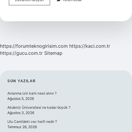
Ingilizce
Mi
https://forumteknogirisim.com
https://kaci.com.tr
https://gucu.com.tr
Sitemap
SIDEBAR
SON YAZILAR
Avlanma izin kartı nasıl alınır ?
Ağustos 5, 2026
Akdeniz Üniversitesi ne kadar büyük ?
Ağustos 3, 2026
Ulu Cami’deki vav harfi nedir ?
Temmuz 26, 2026