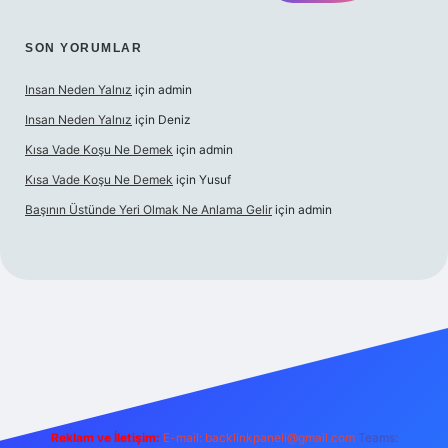
SON YORUMLAR
Insan Neden Yalnız
için
admin
Insan Neden Yalnız
için
Deniz
Kısa Vade Koşu Ne Demek
için
admin
Kısa Vade Koşu Ne Demek
için
Yusuf
Başının Üstünde Yeri Olmak Ne Anlama Gelir
için
admin
 giriş
Reklam ve İletişim:
E-mail:
backlinkpaneli@gmail.com
Teams: