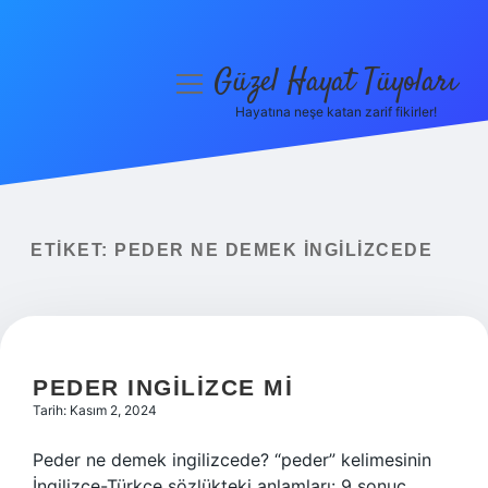
Güzel Hayat Tüyoları
menüyü
aç
Hayatına neşe katan zarif fikirler!
Anasayfa
Gizlilik Politikası
Yasal Uyarı
ETIKET:
PEDER NE DEMEK INGILIZCEDE
Hakkımızda
PEDER INGILIZCE MI
Tarih: Kasım 2, 2024
Peder ne demek ingilizcede? “peder” kelimesinin
İngilizce-Türkçe sözlükteki anlamları: 9 sonuç