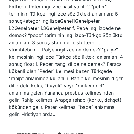
Father i. Peter ingilizce nasıl yazılır? “peter”
teriminin Türkçe-İngilizce sözlükteki anlamları: 6
sonuçKategoriİngilizceGenel1Genelpeter
i.2Genelpeter i.3Genelpeter f. Pepe ingilizcede ne
demek? “pepe” teriminin İngilizce-Türkçe Sözlükte
anlamları: 3 sonuç stammer i. stutterer i.
stumblebum i. Palye ingilizce ne demek? “palye”
kelimesinin İngilizce-Türkçe sözlükteki anlamları: 4
sonuç float i. Peder hangi dilde ne demek? Farsça
kökenli olan “Peder” kelimesi bazen Türkçede
“rahip” anlamında kullanılır. Rahip kelimesinin diğer
dillerdeki kökü, “büyük” veya “mükemmel”
anlamına gelen Yunanca presbus kelimesinden
gelir. Rahip kelimesi Arapça rahab (korku, dehşet)
kökünden gelir. Pater kelimesi “baba” anlamına
gelir. Hristiyanlarda…
Peder
Devamını okuyun
Yorum Bırak