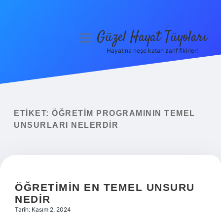
Güzel Hayat Tüyoları
menüyü
aç
Hayatına neşe katan zarif fikirler!
Anasayfa
Gizlilik Politikası
Yasal Uyarı
ETIKET:
ÖĞRETIM PROGRAMININ TEMEL
UNSURLARI NELERDIR
Hakkımızda
ÖĞRETIMIN EN TEMEL UNSURU
NEDIR
Tarih: Kasım 2, 2024