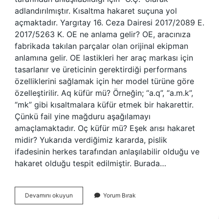
adlandırılmıştır. Kısaltma hakaret suçuna yol
açmaktadır. Yargıtay 16. Ceza Dairesi 2017/2089 E.
2017/5263 K. OE ne anlama gelir? OE, aracınıza
fabrikada takılan parçalar olan orijinal ekipman
anlamına gelir. OE lastikleri her araç markası için
tasarlanır ve üreticinin gerektirdiği performans
özelliklerini sağlamak için her model türüne göre
özelleştirilir. Aq küfür mü? Örneğin; “a.q”, “a.m.k”,
“mk” gibi kısaltmalara küfür etmek bir hakarettir.
Çünkü fail yine mağduru aşağılamayı
amaçlamaktadır. Oç küfür mü? Eşek arısı hakaret
midir? Yukarıda verdiğimiz kararda, pislik
ifadesinin herkes tarafından anlaşılabilir olduğu ve
hakaret olduğu tespit edilmiştir. Burada…
Oe
Devamını okuyun
Yorum Bırak
Küfür
Mü