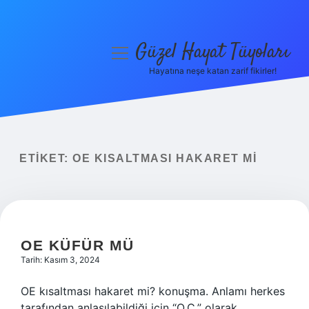
Güzel Hayat Tüyoları
menüyü
aç
Hayatına neşe katan zarif fikirler!
Anasayfa
Gizlilik Politikası
Yasal Uyarı
ETIKET:
OE KISALTMASI HAKARET MI
Hakkımızda
OE KÜFÜR MÜ
Tarih: Kasım 3, 2024
OE kısaltması hakaret mi? konuşma. Anlamı herkes
tarafından anlaşılabildiği için “O.Ç.” olarak