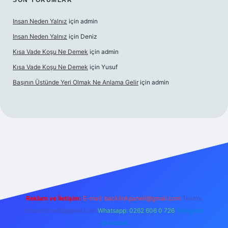
SON YORUMLAR
Insan Neden Yalnız
için
admin
Insan Neden Yalnız
için
Deniz
Kısa Vade Koşu Ne Demek
için
admin
Kısa Vade Koşu Ne Demek
için
Yusuf
Başının Üstünde Yeri Olmak Ne Anlama Gelir
için
admin
iriş
Reklam ve İletişim:
E-mail:
backlinkpaneli@gmail.com
Teams:
forumhizmeti@gmail.com
Whatsapp: 0262 606 0 726
Telegram:
@karabul