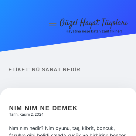
Güzel Hayat Tüyoları
menüyü
aç
Hayatına neşe katan zarif fikirler!
Anasayfa
Gizlilik Politikası
Yasal Uyarı
ETIKET:
NÜ SANAT NEDIR
Hakkımızda
NIM NIM NE DEMEK
Tarih: Kasım 2, 2024
Nım nım nedir? Nim oyunu, taş, kibrit, boncuk,
fasulye gibi belirli sayıda küçük ve birbirine benzer