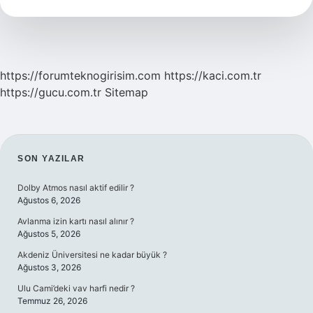
Demek
https://forumteknogirisim.com
https://kaci.com.tr
https://gucu.com.tr
Sitemap
SIDEBAR
SON YAZILAR
Dolby Atmos nasıl aktif edilir ?
Ağustos 6, 2026
Avlanma izin kartı nasıl alınır ?
Ağustos 5, 2026
Akdeniz Üniversitesi ne kadar büyük ?
Ağustos 3, 2026
Ulu Cami’deki vav harfi nedir ?
Temmuz 26, 2026