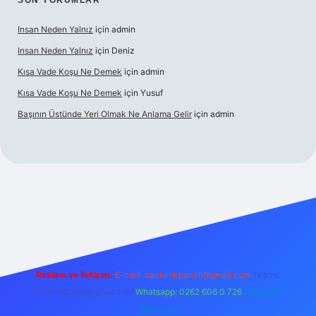
SON YORUMLAR
Insan Neden Yalnız
için
admin
Insan Neden Yalnız
için
Deniz
Kısa Vade Koşu Ne Demek
için
admin
Kısa Vade Koşu Ne Demek
için
Yusuf
Başının Üstünde Yeri Olmak Ne Anlama Gelir
için
admin
iriş
Reklam ve İletişim:
E-mail:
backlinkpaneli@gmail.com
Teams:
forumhizmeti@gmail.com
Whatsapp: 0262 606 0 726
Telegram:
@karabul