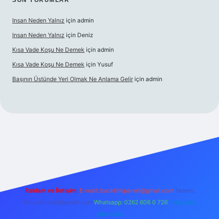
SON YORUMLAR
Insan Neden Yalnız
için
admin
Insan Neden Yalnız
için
Deniz
Kısa Vade Koşu Ne Demek
için
admin
Kısa Vade Koşu Ne Demek
için
Yusuf
Başının Üstünde Yeri Olmak Ne Anlama Gelir
için
admin
iriş
Reklam ve İletişim:
E-mail:
backlinkpaneli@gmail.com
Teams:
forumhizmeti@gmail.com
Whatsapp: 0262 606 0 726
Telegram:
@karabul