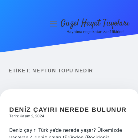
Güzel Hayat Tüyoları
menüyü
aç
Hayatına neşe katan zarif fikirler!
Anasayfa
Gizlilik Politikası
Yasal Uyarı
ETIKET:
NEPTÜN TOPU NEDIR
Hakkımızda
DENIZ ÇAYIRI NEREDE BULUNUR
Tarih: Kasım 2, 2024
Deniz çayırı Türkiye’de nerede yaşar? Ülkemizde
yaşayan 4 deniz çayırı türünden (Posidonia