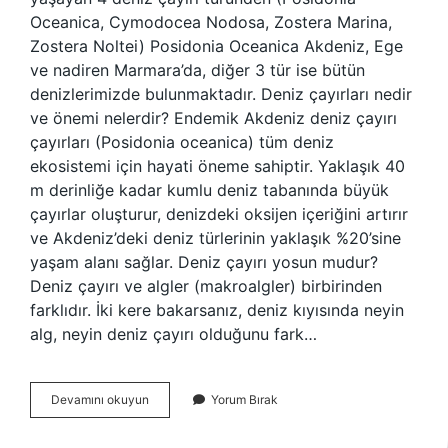
Oceanica, Cymodocea Nodosa, Zostera Marina,
Zostera Noltei) Posidonia Oceanica Akdeniz, Ege
ve nadiren Marmara’da, diğer 3 tür ise bütün
denizlerimizde bulunmaktadır. Deniz çayırları nedir
ve önemi nelerdir? Endemik Akdeniz deniz çayırı
çayırları (Posidonia oceanica) tüm deniz
ekosistemi için hayati öneme sahiptir. Yaklaşık 40
m derinliğe kadar kumlu deniz tabanında büyük
çayırlar oluşturur, denizdeki oksijen içeriğini artırır
ve Akdeniz’deki deniz türlerinin yaklaşık %20’sine
yaşam alanı sağlar. Deniz çayırı yosun mudur?
Deniz çayırı ve algler (makroalgler) birbirinden
farklıdır. İki kere bakarsanız, deniz kıyısında neyin
alg, neyin deniz çayırı olduğunu fark…
Deniz
Devamını okuyun
Yorum Bırak
Çayırı
Nerede