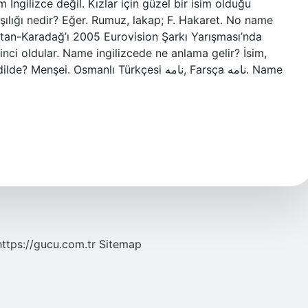
m İngilizce değil. Kızlar için güzel bir isim olduğu
şılığı nedir? Eğer. Rumuz, lakap; F. Hakaret. No name
stan-Karadağ’ı 2005 Eurovision Şarkı Yarışması’nda
dinci oldular. Name ingilizcede ne anlama gelir? İsim,
. Osmanlı Türkçesi نامه‎, Farsça نامه‎. Name
https://gucu.com.tr
Sitemap