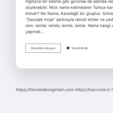
İngilizce bir kelime gibi görünse de aslında isi
söylenebilir. Nick name kelimesinin Türkçe kar
kimdir? No Name, Karadağlı bir gruptur. Sırbi
“Zauvijek moja” şarkısıyla temsil ettiler ve ye
isim. isimle: isimle, isimle, isimle. Name hangi dilde? Menşei
yapmak…
No
Devamını okuyun
Yorum Bırak
Name
Isim
Ne
Demek
https://forumteknogirisim.com
https://kaci.com.tr