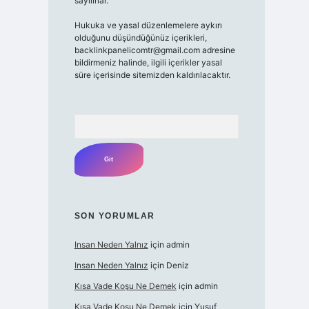
sayılırlar.
Hukuka ve yasal düzenlemelere aykırı
olduğunu düşündüğünüz içerikleri,
backlinkpanelicomtr@gmail.com
adresine
bildirmeniz halinde, ilgili içerikler yasal
süre içerisinde sitemizden kaldırılacaktır.
Arama
SON YORUMLAR
Insan Neden Yalnız
için
admin
Insan Neden Yalnız
için
Deniz
Kısa Vade Koşu Ne Demek
için
admin
Kısa Vade Koşu Ne Demek
için
Yusuf