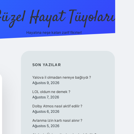
üzel Hayat Tüyoları
Hayatına neşe katan zarif fikirler!
ilbet giriş
SIDEBAR
SON YAZILAR
Yalova il olmadan nereye bağlıydı ?
Ağustos 9, 2026
LOL oldum ne demek ?
Ağustos 7, 2026
Dolby Atmos nasıl aktif edilir ?
Ağustos 6, 2026
Avlanma izin kartı nasıl alınır ?
Ağustos 5, 2026