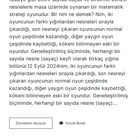
nesnelerle masa üzerinde oynanan bir matematik
strateji oyunudur. Bir nim ne demek? Nim, iki
oyuncunun farklı yığınlardan nesneleri sırayla
çıkardığı, son nesneyi çıkaran oyuncunun normal
oyun çeşidinde kazandığı, diğer yaygın oyun
çeşidinde kaybettiği, kökeni bilinmeyen eski bir
oyundur. Genelleştirilmiş biçiminde, herhangi bir
sayıda nesne (sayaç) keyfi olarak birkaç yığına
bölünür.12 Eylül 2024nim, iki oyuncunun farklı
yığınlardan nesneleri sırayla çıkardığı, son nesneyi
çıkaran oyuncunun normal oyun çeşidinde
kazandığı, diğer yaygın oyun çeşidinde kaybettiği,
kökeni bilinmeyen eski bir oyundur. Genelleştirilmiş
biçiminde, herhangi bir sayıda nesne (sayaç)…
Nım
Devamını okuyun
Yorum Bırak
Nım
Ne