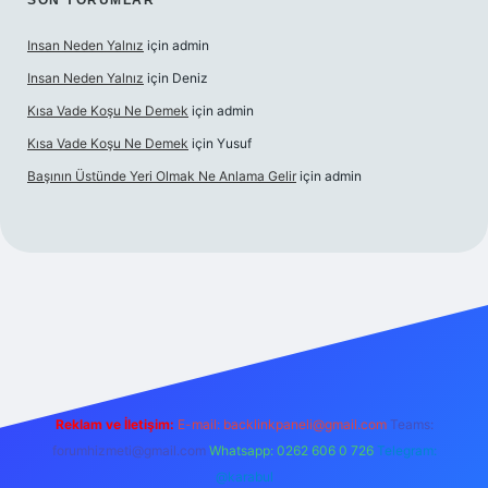
SON YORUMLAR
Insan Neden Yalnız
için
admin
Insan Neden Yalnız
için
Deniz
Kısa Vade Koşu Ne Demek
için
admin
Kısa Vade Koşu Ne Demek
için
Yusuf
Başının Üstünde Yeri Olmak Ne Anlama Gelir
için
admin
ilbet giriş
Reklam ve İletişim:
E-mail:
backlinkpaneli@gmail.com
Teams:
forumhizmeti@gmail.com
Whatsapp: 0262 606 0 726
Telegram:
@karabul