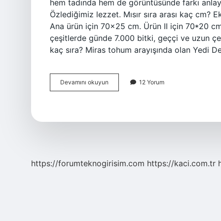
hem tadında hem de görüntüsünde farkı anlayac
Özlediğimiz lezzet. Mısır sıra arası kaç cm? E
Ana ürün için 70×25 cm. Ürün II için 70*20 cm.
çeşitlerde günde 7.000 bitki, geççi ve uzun çe
kaç sıra? Miras tohum arayışında olan Yedi 
Yerli
Devamını okuyun
12 Yorum
Mısır
Kaç
Sıra
Olur
https://forumteknogirisim.com
https://kaci.com.tr