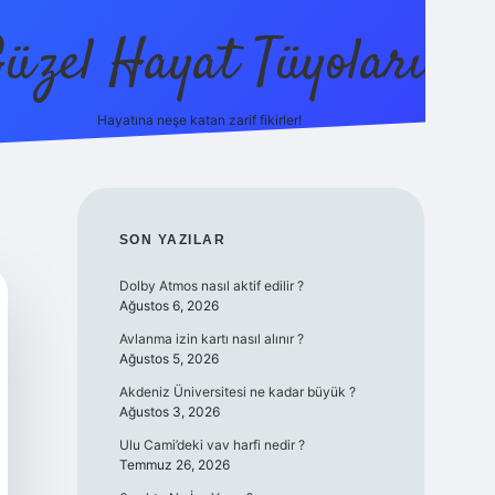
üzel Hayat Tüyoları
Hayatına neşe katan zarif fikirler!
ilbet giriş
SIDEBAR
SON YAZILAR
Dolby Atmos nasıl aktif edilir ?
Ağustos 6, 2026
Avlanma izin kartı nasıl alınır ?
Ağustos 5, 2026
Akdeniz Üniversitesi ne kadar büyük ?
Ağustos 3, 2026
Ulu Cami’deki vav harfi nedir ?
Temmuz 26, 2026