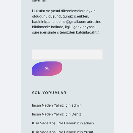
sayılırlar.
Hukuka ve yasal düzenlemelere aykırı
olduğunu düşündüğünüz içerikleri,
backlinkpanelicomtr@gmail.com
adresine
bildirmeniz halinde, ilgili içerikler yasal
süre içerisinde sitemizden kaldırılacaktır.
Arama
SON YORUMLAR
Insan Neden Yalnız
için
admin
Insan Neden Yalnız
için
Deniz
Kısa Vade Koşu Ne Demek
için
admin
Kısa Vade Koşu Ne Demek
için
Yusuf