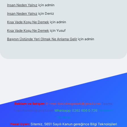
Insan Neden Yalnız
için
admin
Insan Neden Yalnız
için
Deniz
Kısa Vade Koşu Ne Demek
için
admin
Kısa Vade Koşu Ne Demek
için
Yusuf
Başının Üstünde Yeri Olmak Ne Anlama Gelir
için
admin
iriş
Reklam ve İletişim:
E-mail:
backlinkpaneli@gmail.com
Teams:
forumhizmeti@gmail.com
Whatsapp: 0262 606 0 726
Telegram:
@karabul
Yasal Uyarı:
Sitemiz, 5651 Sayılı Kanun gereğince Bilgi Teknolojileri