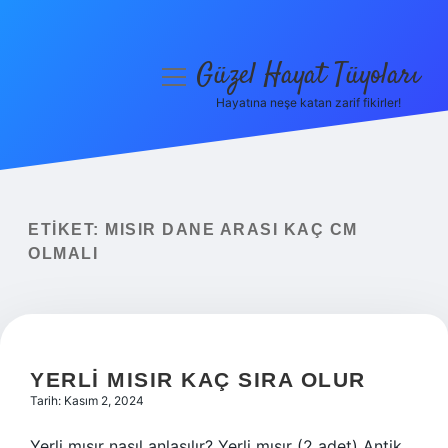
Güzel Hayat Tüyoları
menüyü
aç
Hayatına neşe katan zarif fikirler!
Anasayfa
Gizlilik Politikası
Yasal Uyarı
ETIKET:
MISIR DANE ARASI KAÇ CM
OLMALI
Hakkımızda
YERLI MISIR KAÇ SIRA OLUR
Tarih: Kasım 2, 2024
Yerli mısır nasıl anlaşılır? Yerli mısır (2 adet) Antik