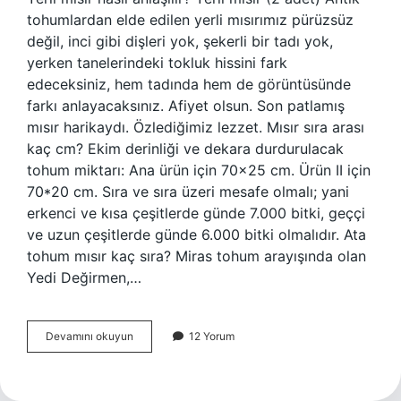
tohumlardan elde edilen yerli mısırımız pürüzsüz
değil, inci gibi dişleri yok, şekerli bir tadı yok,
yerken tanelerindeki tokluk hissini fark
edeceksiniz, hem tadında hem de görüntüsünde
farkı anlayacaksınız. Afiyet olsun. Son patlamış
mısır harikaydı. Özlediğimiz lezzet. Mısır sıra arası
kaç cm? Ekim derinliği ve dekara durdurulacak
tohum miktarı: Ana ürün için 70×25 cm. Ürün II için
70*20 cm. Sıra ve sıra üzeri mesafe olmalı; yani
erkenci ve kısa çeşitlerde günde 7.000 bitki, geççi
ve uzun çeşitlerde günde 6.000 bitki olmalıdır. Ata
tohum mısır kaç sıra? Miras tohum arayışında olan
Yedi Değirmen,…
Yerli
Devamını okuyun
12 Yorum
Mısır
Kaç
Sıra
Olur