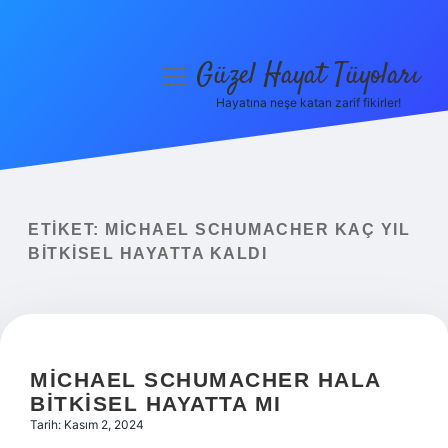
Güzel Hayat Tüyoları
menüyü
aç
Hayatına neşe katan zarif fikirler!
Anasayfa
Gizlilik Politikası
Yasal Uyarı
ETIKET:
MICHAEL SCHUMACHER KAÇ YIL
BITKISEL HAYATTA KALDI
Hakkımızda
MICHAEL SCHUMACHER HALA
BITKISEL HAYATTA MI
Tarih: Kasım 2, 2024