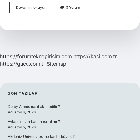
Michael
Devamını okuyun
8 Yorum
Schumacher
Hala
Bitkisel
Hayatta
Mı
https://forumteknogirisim.com
https://kaci.com.tr
https://gucu.com.tr
Sitemap
SIDEBAR
SON YAZILAR
Dolby Atmos nasıl aktif edilir ?
Ağustos 6, 2026
Avlanma izin kartı nasıl alınır ?
Ağustos 5, 2026
Akdeniz Üniversitesi ne kadar büyük ?