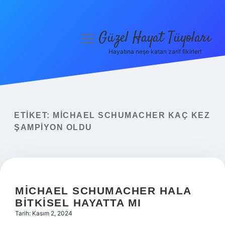
Güzel Hayat Tüyoları
menüyü
aç
Hayatına neşe katan zarif fikirler!
Anasayfa
Gizlilik Politikası
Yasal Uyarı
ETIKET:
MICHAEL SCHUMACHER KAÇ KEZ
ŞAMPIYON OLDU
Hakkımızda
MICHAEL SCHUMACHER HALA
BITKISEL HAYATTA MI
Tarih: Kasım 2, 2024