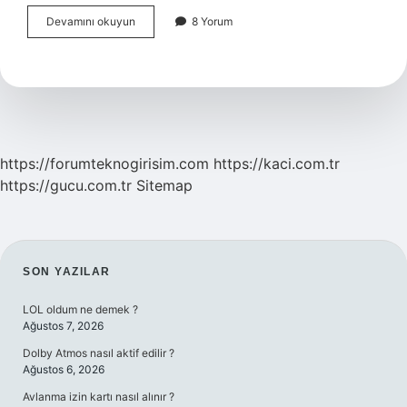
Michael
Devamını okuyun
8 Yorum
Schumacher
Hala
Bitkisel
Hayatta
Mı
https://forumteknogirisim.com
https://kaci.com.tr
https://gucu.com.tr
Sitemap
SIDEBAR
SON YAZILAR
LOL oldum ne demek ?
Ağustos 7, 2026
Dolby Atmos nasıl aktif edilir ?
Ağustos 6, 2026
Avlanma izin kartı nasıl alınır ?