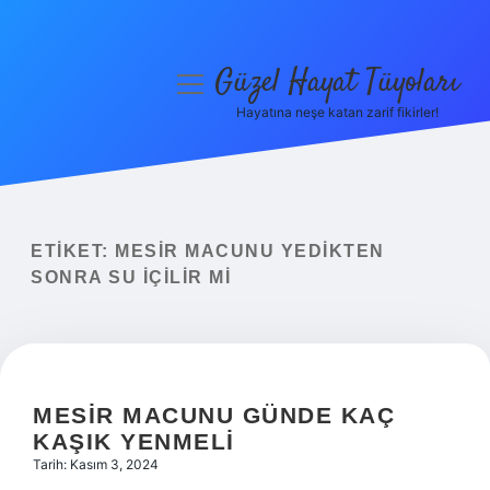
Güzel Hayat Tüyoları
menüyü
aç
Hayatına neşe katan zarif fikirler!
Anasayfa
Gizlilik Politikası
Yasal Uyarı
ETIKET:
MESIR MACUNU YEDIKTEN
SONRA SU IÇILIR MI
Hakkımızda
MESIR MACUNU GÜNDE KAÇ
KAŞIK YENMELI
Tarih: Kasım 3, 2024