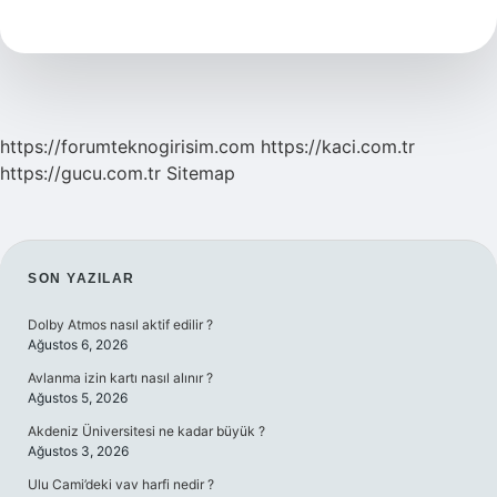
Günde
Kaç
Kaşık
Yenmeli
https://forumteknogirisim.com
https://kaci.com.tr
https://gucu.com.tr
Sitemap
SIDEBAR
SON YAZILAR
Dolby Atmos nasıl aktif edilir ?
Ağustos 6, 2026
Avlanma izin kartı nasıl alınır ?
Ağustos 5, 2026
Akdeniz Üniversitesi ne kadar büyük ?
Ağustos 3, 2026
Ulu Cami’deki vav harfi nedir ?