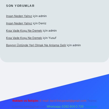
SON YORUMLAR
Insan Neden Yalnız
için
admin
Insan Neden Yalnız
için
Deniz
Kısa Vade Koşu Ne Demek
için
admin
Kısa Vade Koşu Ne Demek
için
Yusuf
Başının Üstünde Yeri Olmak Ne Anlama Gelir
için
admin
iriş
Reklam ve İletişim:
E-mail:
backlinkpaneli@gmail.com
Teams:
forumhizmeti@gmail.com
Whatsapp: 0262 606 0 726
Telegram: