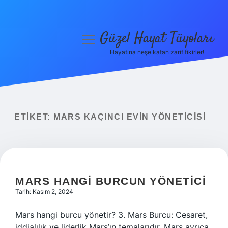
Güzel Hayat Tüyoları
menüyü
aç
Hayatına neşe katan zarif fikirler!
Anasayfa
Gizlilik Politikası
Yasal Uyarı
ETIKET:
MARS KAÇINCI EVIN YÖNETICISI
Hakkımızda
MARS HANGI BURCUN YÖNETICI
Tarih: Kasım 2, 2024
Mars hangi burcu yönetir? 3. Mars Burcu: Cesaret,
iddialılık ve liderlik Mars’ın temalarıdır. Mars ayrıca