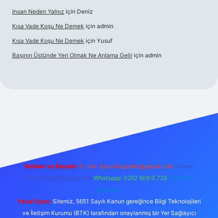
Insan Neden Yalnız
için
Deniz
Kısa Vade Koşu Ne Demek
için
admin
Kısa Vade Koşu Ne Demek
için
Yusuf
Başının Üstünde Yeri Olmak Ne Anlama Gelir
için
admin
iriş
Reklam ve İletişim:
E-mail:
backlinkpaneli@gmail.com
Teams:
forumhizmeti@gmail.com
Whatsapp: 0262 606 0 726
Telegram:
@karabul
Yasal Uyarı:
Sitemiz, 5651 Sayılı Kanun gereğince Bilgi Teknolojileri
ve İletişim Kurumu (BTK) tarafından onaylanmış bir Yer Sağlayıcı