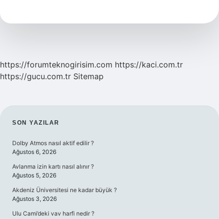
Sararır
Mı
https://forumteknogirisim.com
https://kaci.com.tr
https://gucu.com.tr
Sitemap
SIDEBAR
SON YAZILAR
Dolby Atmos nasıl aktif edilir ?
Ağustos 6, 2026
Avlanma izin kartı nasıl alınır ?
Ağustos 5, 2026
Akdeniz Üniversitesi ne kadar büyük ?
Ağustos 3, 2026
Ulu Cami’deki vav harfi nedir ?