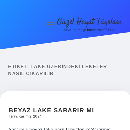
Güzel Hayat Tüyoları
menüyü
aç
Hayatına neşe katan zarif fikirler!
Anasayfa
Gizlilik Politikası
Yasal Uyarı
ETIKET:
LAKE ÜZERINDEKI LEKELER
NASIL ÇIKARILIR
Hakkımızda
BEYAZ LAKE SARARIR MI
Tarih: Kasım 2, 2024
Sararmış beyaz lake nasıl temizlenir? Sararmış