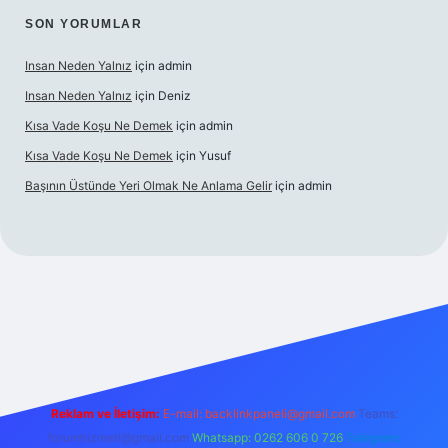
SON YORUMLAR
Insan Neden Yalnız
için
admin
Insan Neden Yalnız
için
Deniz
Kısa Vade Koşu Ne Demek
için
admin
Kısa Vade Koşu Ne Demek
için
Yusuf
Başının Üstünde Yeri Olmak Ne Anlama Gelir
için
admin
iriş
Reklam ve İletişim:
E-mail:
backlinkpaneli@gmail.com
Teams:
forumhizmeti@gmail.com
Whatsapp: 0262 606 0 726
Telegram: