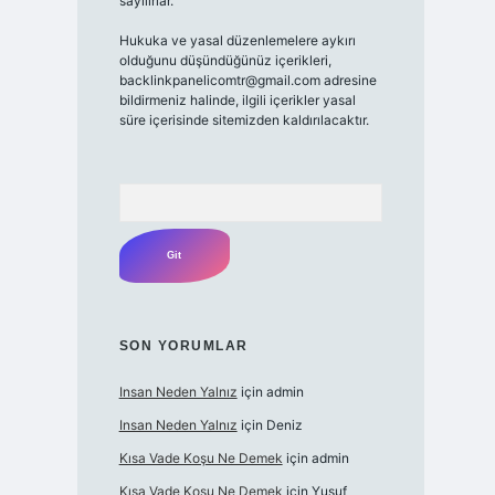
sayılırlar.
Hukuka ve yasal düzenlemelere aykırı
olduğunu düşündüğünüz içerikleri,
backlinkpanelicomtr@gmail.com
adresine
bildirmeniz halinde, ilgili içerikler yasal
süre içerisinde sitemizden kaldırılacaktır.
Arama
SON YORUMLAR
Insan Neden Yalnız
için
admin
Insan Neden Yalnız
için
Deniz
Kısa Vade Koşu Ne Demek
için
admin
Kısa Vade Koşu Ne Demek
için
Yusuf