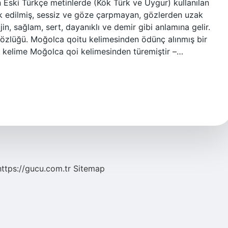
Eski Türkçe metinlerde (Kök Türk ve Uygur) kullanılan
k edilmiş, sessiz ve göze çarpmayan, gözlerden uzak
n, sağlam, sert, dayanıklı ve demir gibi anlamına gelir.
Sözlüğü. Moğolca qoitu kelimesinden ödünç alınmış bir
u kelime Moğolca qoi kelimesinden türemiştir –…
https://gucu.com.tr
Sitemap