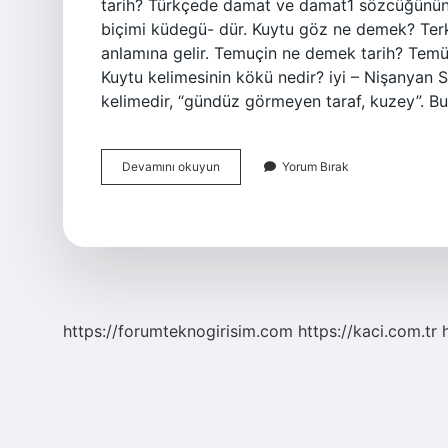
tarih? Türkçede damat ve damat1 sözcüğünün 
biçimi küdegü- dür. Kuytu göz ne demek? Ter
anlamına gelir. Temuçin ne demek tarih? Temüji
Kuytu kelimesinin kökü nedir? iyi – Nişanyan 
kelimedir, “gündüz görmeyen taraf, kuzey”. B
Kuytu
Devamını okuyun
Yorum Bırak
Ne
Demek
Tarih
https://forumteknogirisim.com
https://kaci.com.tr