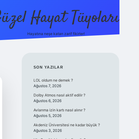
üzel Hayat Tüyoları
Hayatına neşe katan zarif fikirler!
ilbet giriş
SIDEBAR
SON YAZILAR
LOL oldum ne demek ?
Ağustos 7, 2026
Dolby Atmos nasıl aktif edilir ?
Ağustos 6, 2026
Avlanma izin kartı nasıl alınır ?
Ağustos 5, 2026
Akdeniz Üniversitesi ne kadar büyük ?
Ağustos 3, 2026