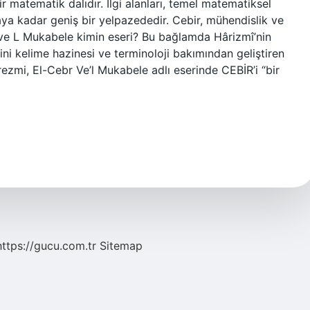
ir matematik dalıdır. İlgi alanları, temel matematiksel
maya kadar geniş bir yelpazededir. Cebir, mühendislik ve
br ve L Mukabele kimin eseri? Bu bağlamda Hârizmî’nin
ini kelime hazinesi ve terminoloji bakımından geliştiren
ezmi, El-Cebr Ve’l Mukabele adlı eserinde CEBİR’i “bir
https://gucu.com.tr
Sitemap