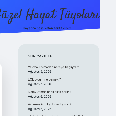
üzel Hayat Tüyoları
Hayatına neşe katan zarif fikirler!
ilbet giriş
SIDEBAR
SON YAZILAR
Yalova il olmadan nereye bağlıydı ?
Ağustos 9, 2026
LOL oldum ne demek ?
Ağustos 7, 2026
Dolby Atmos nasıl aktif edilir ?
Ağustos 6, 2026
Avlanma izin kartı nasıl alınır ?
Ağustos 5, 2026