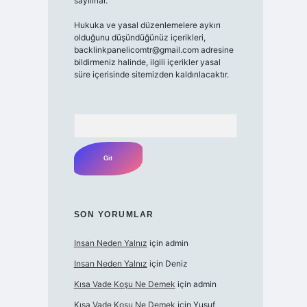
sayılırlar.
Hukuka ve yasal düzenlemelere aykırı
olduğunu düşündüğünüz içerikleri,
backlinkpanelicomtr@gmail.com
adresine
bildirmeniz halinde, ilgili içerikler yasal
süre içerisinde sitemizden kaldırılacaktır.
Arama
SON YORUMLAR
Insan Neden Yalnız
için
admin
Insan Neden Yalnız
için
Deniz
Kısa Vade Koşu Ne Demek
için
admin
Kısa Vade Koşu Ne Demek
için
Yusuf