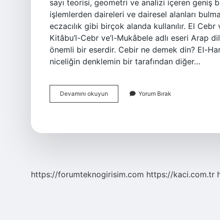
sayı teorisi, geometri ve analizi içeren geniş b
işlemlerden daireleri ve dairesel alanları bul
eczacılık gibi birçok alanda kullanılır. El Ce
Kitâbu’l-Cebr ve’l-Mukâbele adlı eseri Arap dil
önemli bir eserdir. Cebir ne demek din? El-Har
niceliğin denklemin bir tarafından diğer…
Cebir
Devamını okuyun
Yorum Bırak
Mukabele
Ne
Demek
https://forumteknogirisim.com
https://kaci.com.tr