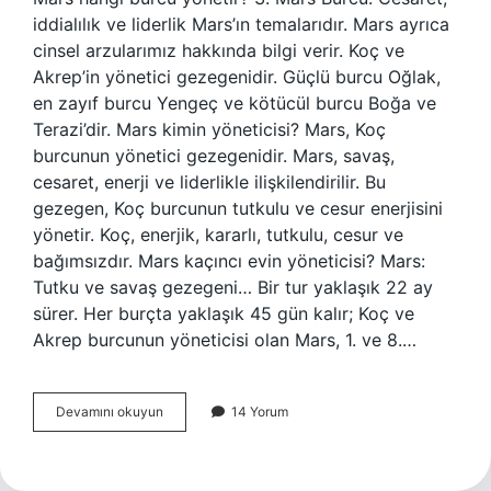
iddialılık ve liderlik Mars’ın temalarıdır. Mars ayrıca
cinsel arzularımız hakkında bilgi verir. Koç ve
Akrep’in yönetici gezegenidir. Güçlü burcu Oğlak,
en zayıf burcu Yengeç ve kötücül burcu Boğa ve
Terazi’dir. Mars kimin yöneticisi? Mars, Koç
burcunun yönetici gezegenidir. Mars, savaş,
cesaret, enerji ve liderlikle ilişkilendirilir. Bu
gezegen, Koç burcunun tutkulu ve cesur enerjisini
yönetir. Koç, enerjik, kararlı, tutkulu, cesur ve
bağımsızdır. Mars kaçıncı evin yöneticisi? Mars:
Tutku ve savaş gezegeni… Bir tur yaklaşık 22 ay
sürer. Her burçta yaklaşık 45 gün kalır; Koç ve
Akrep burcunun yöneticisi olan Mars, 1. ve 8.…
Mars
Devamını okuyun
14 Yorum
Hangi
Burcun
Yönetici