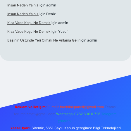
Insan Neden Yalnız
için
admin
Insan Neden Yalnız
için
Deniz
Kısa Vade Koşu Ne Demek
için
admin
Kısa Vade Koşu Ne Demek
için
Yusuf
Başının Üstünde Yeri Olmak Ne Anlama Gelir
için
admin
iriş
Reklam ve İletişim:
E-mail:
backlinkpaneli@gmail.com
Teams:
forumhizmeti@gmail.com
Whatsapp: 0262 606 0 726
Telegram:
@karabul
Yasal Uyarı:
Sitemiz, 5651 Sayılı Kanun gereğince Bilgi Teknolojileri