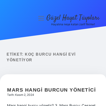
Güzel Hayat Tüyoları
menüyü
aç
Hayatına neşe katan zarif fikirler!
Anasayfa
Gizlilik Politikası
Yasal Uyarı
ETIKET:
KOÇ BURCU HANGI EVI
YÖNETIYOR
Hakkımızda
MARS HANGI BURCUN YÖNETICI
Tarih: Kasım 2, 2024
Mars hangi burcu yönetir? 3. Mars Burcu: Cesaret,