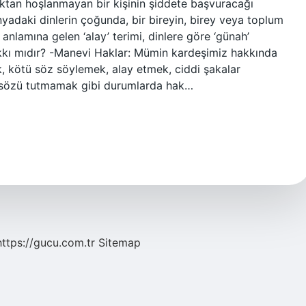
ktan hoşlanmayan bir kişinin şiddete başvuracağı
adaki dinlerin çoğunda, bir bireyin, birey veya toplum
nlamına gelen ‘alay’ terimi, dinlere göre ‘günah’
akkı mıdır? -Manevi Haklar: Mümin kardeşimiz hakkında
, kötü söz söylemek, alay etmek, ciddi şakalar
n sözü tutmamak gibi durumlarda hak…
https://gucu.com.tr
Sitemap