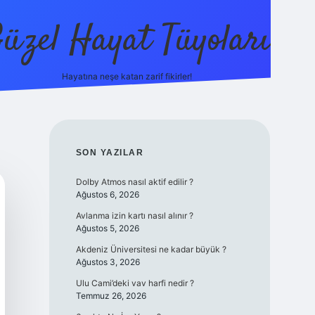
üzel Hayat Tüyoları
Hayatına neşe katan zarif fikirler!
ilbet giriş
SIDEBAR
SON YAZILAR
Dolby Atmos nasıl aktif edilir ?
Ağustos 6, 2026
Avlanma izin kartı nasıl alınır ?
Ağustos 5, 2026
Akdeniz Üniversitesi ne kadar büyük ?
Ağustos 3, 2026
Ulu Cami’deki vav harfi nedir ?
Temmuz 26, 2026