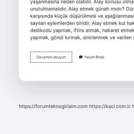
yaşanmasına neden olabilir. Alay konusu olma
unutulmamalıdır. Alay etmek günah mıdır? Düny
karşısında küçük düşürülmesi ve aşağılanması a
sayılan eylemlerden biridir. Alay etmek kul h
dedikodu yapmak, iftira atmak, hakaret etmek
yapmak, gönül kırmak, sinirlenmek ve verile
Alay
Devamını okuyun
Yorum Bırak
Edersek
Ne
Olur
https://forumteknogirisim.com
https://kaci.com.tr