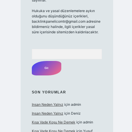
sayılırlar.
Hukuka ve yasal düzenlemelere aykırı
olduğunu düşündüğünüz içerikleri,
backlinkpanelicomtr@gmail.com
adresine
bildirmeniz halinde, ilgili içerikler yasal
süre içerisinde sitemizden kaldırılacaktır.
Arama
SON YORUMLAR
Insan Neden Yalnız
için
admin
Insan Neden Yalnız
için
Deniz
Kısa Vade Koşu Ne Demek
için
admin
Kısa Vade Koşu Ne Demek
için
Yusuf