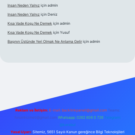
Insan Neden Yalnız
için
admin
Insan Neden Yalnız
için
Deniz
Kısa Vade Koşu Ne Demek
için
admin
Kısa Vade Koşu Ne Demek
için
Yusuf
Başının Üstünde Yeri Olmak Ne Anlama Gelir
için
admin
iriş
Reklam ve İletişim:
E-mail:
backlinkpaneli@gmail.com
Teams:
forumhizmeti@gmail.com
Whatsapp: 0262 606 0 726
Telegram:
@karabul
Yasal Uyarı:
Sitemiz, 5651 Sayılı Kanun gereğince Bilgi Teknolojileri