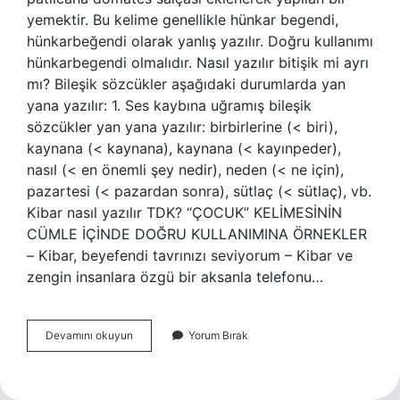
yemektir. Bu kelime genellikle hünkar begendi,
hünkarbeğendi olarak yanlış yazılır. Doğru kullanımı
hünkarbegendi olmalıdır. Nasıl yazılır bitişik mi ayrı
mı? Bileşik sözcükler aşağıdaki durumlarda yan
yana yazılır: 1. Ses kaybına uğramış bileşik
sözcükler yan yana yazılır: birbirlerine (< biri),
kaynana (< kaynana), kaynana (< kayınpeder),
nasıl (< en önemli şey nedir), neden (< ne için),
pazartesi (< pazardan sonra), sütlaç (< sütlaç), vb.
Kibar nasıl yazılır TDK? “ÇOCUK” ​​KELİMESİNİN
CÜMLE İÇİNDE DOĞRU KULLANIMINA ÖRNEKLER
– Kibar, beyefendi tavrınızı seviyorum – Kibar ve
zengin insanlara özgü bir aksanla telefonu…
Beğenmek
Devamını okuyun
Yorum Bırak
Nasıl
Yazılır
Tdk