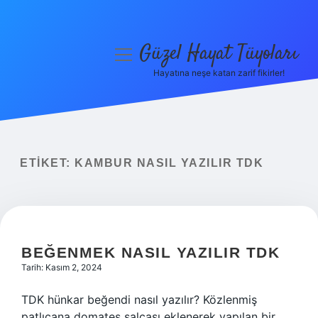
Güzel Hayat Tüyoları
menüyü
aç
Hayatına neşe katan zarif fikirler!
Anasayfa
Gizlilik Politikası
Yasal Uyarı
ETIKET:
KAMBUR NASIL YAZILIR TDK
Hakkımızda
BEĞENMEK NASIL YAZILIR TDK
Tarih: Kasım 2, 2024
TDK hünkar beğendi nasıl yazılır? Közlenmiş
patlıcana domates salçası eklenerek yapılan bir