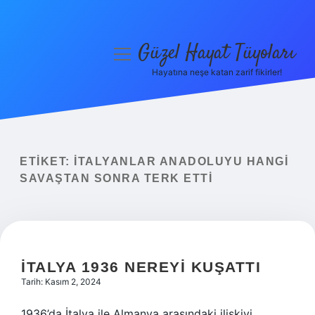
Güzel Hayat Tüyoları
menüyü
aç
Hayatına neşe katan zarif fikirler!
Anasayfa
Gizlilik Politikası
Yasal Uyarı
ETIKET:
İTALYANLAR ANADOLUYU HANGI
SAVAŞTAN SONRA TERK ETTI
Hakkımızda
İTALYA 1936 NEREYI KUŞATTI
Tarih: Kasım 2, 2024
1936’da İtalya ile Almanya arasındaki ilişkiyi