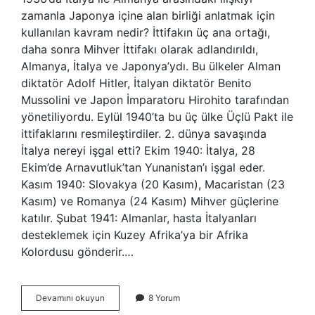
zamanla Japonya içine alan birliği anlatmak için
kullanılan kavram nedir? İttifakın üç ana ortağı,
daha sonra Mihver İttifakı olarak adlandırıldı,
Almanya, İtalya ve Japonya’ydı. Bu ülkeler Alman
diktatör Adolf Hitler, İtalyan diktatör Benito
Mussolini ve Japon İmparatoru Hirohito tarafından
yönetiliyordu. Eylül 1940’ta bu üç ülke Üçlü Pakt ile
ittifaklarını resmileştirdiler. 2. dünya savaşında
İtalya nereyi işgal etti? Ekim 1940: İtalya, 28
Ekim’de Arnavutluk’tan Yunanistan’ı işgal eder.
Kasım 1940: Slovakya (20 Kasım), Macaristan (23
Kasım) ve Romanya (24 Kasım) Mihver güçlerine
katılır. Şubat 1941: Almanlar, hasta İtalyanları
desteklemek için Kuzey Afrika’ya bir Afrika
Kolordusu gönderir.…
İTalya
Devamını okuyun
8 Yorum
1936