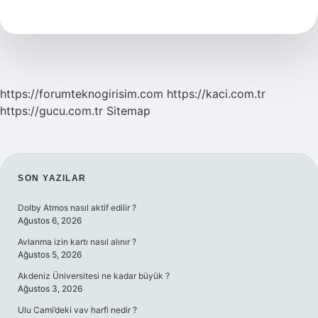
Nereyi
Kuşattı
https://forumteknogirisim.com
https://kaci.com.tr
https://gucu.com.tr
Sitemap
SIDEBAR
SON YAZILAR
Dolby Atmos nasıl aktif edilir ?
Ağustos 6, 2026
Avlanma izin kartı nasıl alınır ?
Ağustos 5, 2026
Akdeniz Üniversitesi ne kadar büyük ?
Ağustos 3, 2026
Ulu Cami’deki vav harfi nedir ?