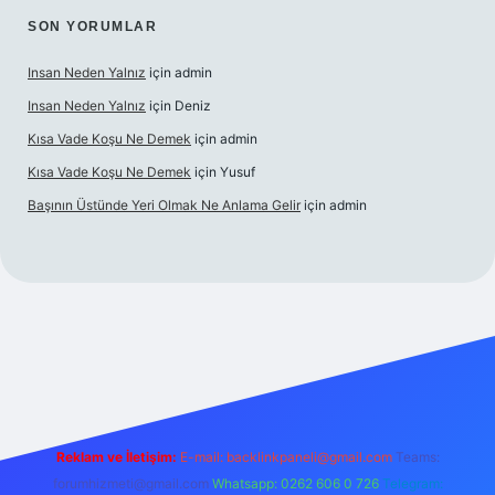
SON YORUMLAR
Insan Neden Yalnız
için
admin
Insan Neden Yalnız
için
Deniz
Kısa Vade Koşu Ne Demek
için
admin
Kısa Vade Koşu Ne Demek
için
Yusuf
Başının Üstünde Yeri Olmak Ne Anlama Gelir
için
admin
iriş
Reklam ve İletişim:
E-mail:
backlinkpaneli@gmail.com
Teams:
forumhizmeti@gmail.com
Whatsapp: 0262 606 0 726
Telegram: