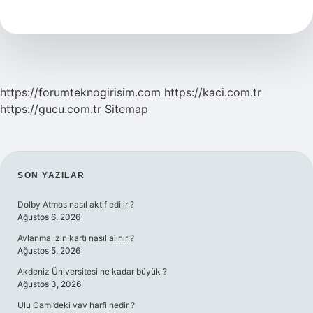
Peygamberin
Mucizesidir
https://forumteknogirisim.com
https://kaci.com.tr
https://gucu.com.tr
Sitemap
SIDEBAR
SON YAZILAR
Dolby Atmos nasıl aktif edilir ?
Ağustos 6, 2026
Avlanma izin kartı nasıl alınır ?
Ağustos 5, 2026
Akdeniz Üniversitesi ne kadar büyük ?
Ağustos 3, 2026
Ulu Cami’deki vav harfi nedir ?