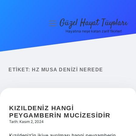
Güzel Hayat Tüyoları
menüyü
aç
Hayatına neşe katan zarif fikirler!
Anasayfa
Gizlilik Politikası
Yasal Uyarı
ETIKET:
HZ MUSA DENIZI NEREDE
Hakkımızda
KIZILDENIZ HANGI
PEYGAMBERIN MUCIZESIDIR
Tarih: Kasım 2, 2024
Kızıldeniz’in ikiye ayrılması hangi peygamberin