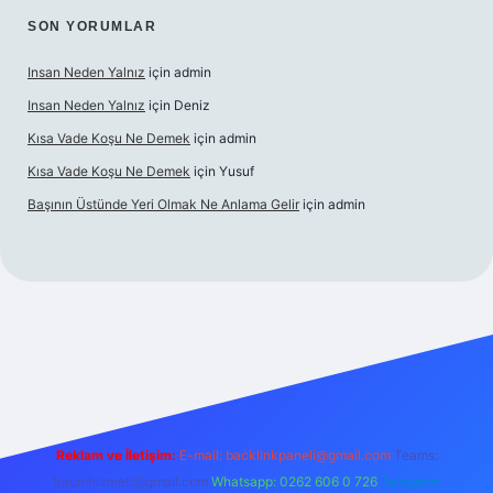
SON YORUMLAR
Insan Neden Yalnız
için
admin
Insan Neden Yalnız
için
Deniz
Kısa Vade Koşu Ne Demek
için
admin
Kısa Vade Koşu Ne Demek
için
Yusuf
Başının Üstünde Yeri Olmak Ne Anlama Gelir
için
admin
iriş
Reklam ve İletişim:
E-mail:
backlinkpaneli@gmail.com
Teams:
forumhizmeti@gmail.com
Whatsapp: 0262 606 0 726
Telegram: