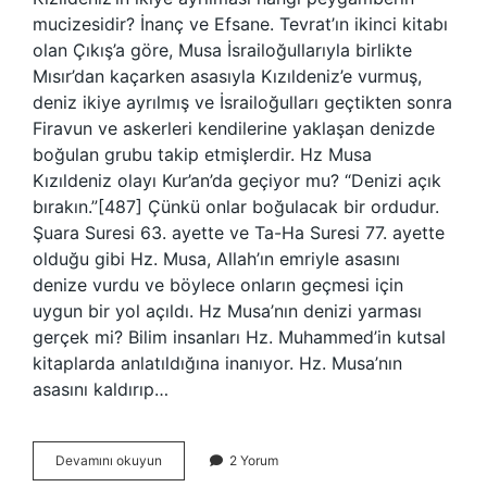
mucizesidir? İnanç ve Efsane. Tevrat’ın ikinci kitabı
olan Çıkış’a göre, Musa İsrailoğullarıyla birlikte
Mısır’dan kaçarken asasıyla Kızıldeniz’e vurmuş,
deniz ikiye ayrılmış ve İsrailoğulları geçtikten sonra
Firavun ve askerleri kendilerine yaklaşan denizde
boğulan grubu takip etmişlerdir. Hz Musa
Kızıldeniz olayı Kur’an’da geçiyor mu? “Denizi açık
bırakın.”[487] Çünkü onlar boğulacak bir ordudur.
Şuara Suresi 63. ayette ve Ta-Ha Suresi 77. ayette
olduğu gibi Hz. Musa, Allah’ın emriyle asasını
denize vurdu ve böylece onların geçmesi için
uygun bir yol açıldı. Hz Musa’nın denizi yarması
gerçek mi? Bilim insanları Hz. Muhammed’in kutsal
kitaplarda anlatıldığına inanıyor. Hz. Musa’nın
asasını kaldırıp…
Kızıldeniz
Devamını okuyun
2 Yorum
Hangi