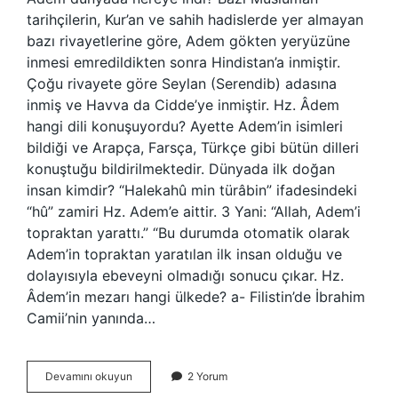
tarihçilerin, Kur’an ve sahih hadislerde yer almayan
bazı rivayetlerine göre, Adem gökten yeryüzüne
inmesi emredildikten sonra Hindistan’a inmiştir.
Çoğu rivayete göre Seylan (Serendib) adasına
inmiş ve Havva da Cidde’ye inmiştir. Hz. Âdem
hangi dili konuşuyordu? Ayette Adem’in isimleri
bildiği ve Arapça, Farsça, Türkçe gibi bütün dilleri
konuştuğu bildirilmektedir. Dünyada ilk doğan
insan kimdir? “Halekahû min türâbin” ifadesindeki
“hû” zamiri Hz. Adem’e aittir. 3 Yani: “Allah, Adem’i
topraktan yarattı.” “Bu durumda otomatik olarak
Adem’in topraktan yaratılan ilk insan olduğu ve
dolayısıyla ebeveyni olmadığı sonucu çıkar. Hz.
Âdem’in mezarı hangi ülkede? a- Filistin’de İbrahim
Camii’nin yanında…
Hz
Devamını okuyun
2 Yorum
Adem