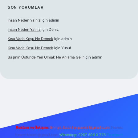
SON YORUMLAR
Insan Neden Yalnız
için
admin
Insan Neden Yalnız
için
Deniz
Kısa Vade Koşu Ne Demek
için
admin
Kısa Vade Koşu Ne Demek
için
Yusuf
Başının Üstünde Yeri Olmak Ne Anlama Gelir
için
admin
iriş
Reklam ve İletişim:
E-mail:
backlinkpaneli@gmail.com
Teams:
forumhizmeti@gmail.com
Whatsapp: 0262 606 0 726
Telegram: