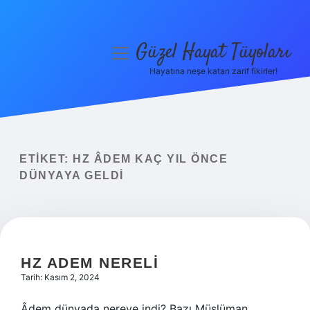
Güzel Hayat Tüyoları
menüyü
aç
Hayatına neşe katan zarif fikirler!
Anasayfa
Gizlilik Politikası
Yasal Uyarı
ETIKET:
HZ ÂDEM KAÇ YIL ÖNCE
DÜNYAYA GELDI
Hakkımızda
HZ ADEM NERELI
Tarih: Kasım 2, 2024
Âdem dünyada nereye indi? Bazı Müslüman