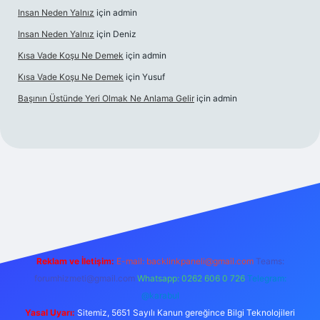
Insan Neden Yalnız
için
admin
Insan Neden Yalnız
için
Deniz
Kısa Vade Koşu Ne Demek
için
admin
Kısa Vade Koşu Ne Demek
için
Yusuf
Başının Üstünde Yeri Olmak Ne Anlama Gelir
için
admin
iriş
Reklam ve İletişim:
E-mail:
backlinkpaneli@gmail.com
Teams:
forumhizmeti@gmail.com
Whatsapp: 0262 606 0 726
Telegram:
@karabul
Yasal Uyarı:
Sitemiz, 5651 Sayılı Kanun gereğince Bilgi Teknolojileri