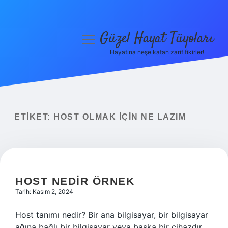
Güzel Hayat Tüyoları
menüyü
aç
Hayatına neşe katan zarif fikirler!
Anasayfa
Gizlilik Politikası
Yasal Uyarı
ETIKET:
HOST OLMAK IÇIN NE LAZIM
Hakkımızda
HOST NEDIR ÖRNEK
Tarih: Kasım 2, 2024
Host tanımı nedir? Bir ana bilgisayar, bir bilgisayar
ağına bağlı bir bilgisayar veya başka bir cihazdır.