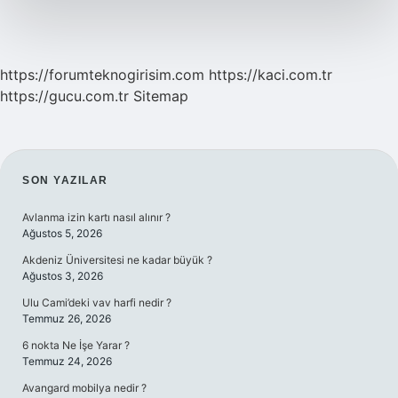
https://forumteknogirisim.com
https://kaci.com.tr
https://gucu.com.tr
Sitemap
SIDEBAR
SON YAZILAR
Avlanma izin kartı nasıl alınır ?
Ağustos 5, 2026
Akdeniz Üniversitesi ne kadar büyük ?
Ağustos 3, 2026
Ulu Cami’deki vav harfi nedir ?
Temmuz 26, 2026
6 nokta Ne İşe Yarar ?
Temmuz 24, 2026
Avangard mobilya nedir ?