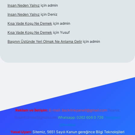
Insan Neden Yalnız
için
admin
Insan Neden Yalnız
için
Deniz
Kısa Vade Koşu Ne Demek
için
admin
Kısa Vade Koşu Ne Demek
için
Yusuf
Başının Üstünde Yeri Olmak Ne Anlama Gelir
için
admin
iriş
Reklam ve İletişim:
E-mail:
backlinkpaneli@gmail.com
Teams:
forumhizmeti@gmail.com
Whatsapp: 0262 606 0 726
Telegram:
@karabul
Yasal Uyarı:
Sitemiz, 5651 Sayılı Kanun gereğince Bilgi Teknolojileri