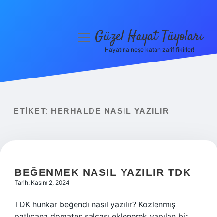
Güzel Hayat Tüyoları
menüyü
aç
Hayatına neşe katan zarif fikirler!
Anasayfa
Gizlilik Politikası
Yasal Uyarı
ETIKET:
HERHALDE NASIL YAZILIR
Hakkımızda
BEĞENMEK NASIL YAZILIR TDK
Tarih: Kasım 2, 2024
TDK hünkar beğendi nasıl yazılır? Közlenmiş
patlıcana domates salçası eklenerek yapılan bir