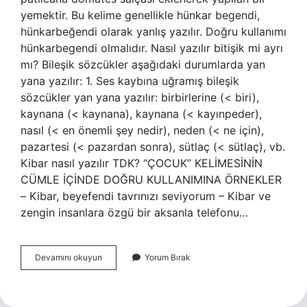
yemektir. Bu kelime genellikle hünkar begendi,
hünkarbeğendi olarak yanlış yazılır. Doğru kullanımı
hünkarbegendi olmalıdır. Nasıl yazılır bitişik mi ayrı
mı? Bileşik sözcükler aşağıdaki durumlarda yan
yana yazılır: 1. Ses kaybına uğramış bileşik
sözcükler yan yana yazılır: birbirlerine (< biri),
kaynana (< kaynana), kaynana (< kayınpeder),
nasıl (< en önemli şey nedir), neden (< ne için),
pazartesi (< pazardan sonra), sütlaç (< sütlaç), vb.
Kibar nasıl yazılır TDK? “ÇOCUK” ​​KELİMESİNİN
CÜMLE İÇİNDE DOĞRU KULLANIMINA ÖRNEKLER
– Kibar, beyefendi tavrınızı seviyorum – Kibar ve
zengin insanlara özgü bir aksanla telefonu…
Beğenmek
Devamını okuyun
Yorum Bırak
Nasıl
Yazılır
Tdk