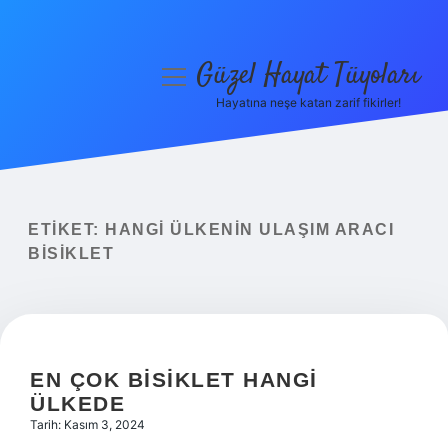
Güzel Hayat Tüyoları
menüyü
aç
Hayatına neşe katan zarif fikirler!
Anasayfa
Gizlilik Politikası
Yasal Uyarı
ETIKET:
HANGI ÜLKENIN ULAŞIM ARACI
BISIKLET
Hakkımızda
EN ÇOK BISIKLET HANGI
ÜLKEDE
Tarih: Kasım 3, 2024