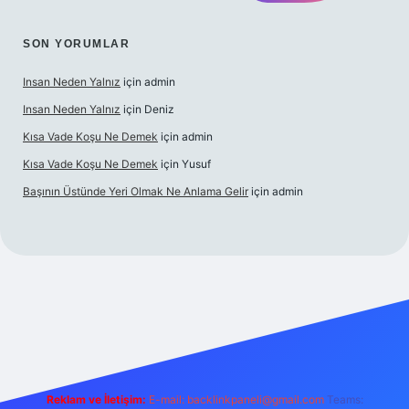
SON YORUMLAR
Insan Neden Yalnız
için
admin
Insan Neden Yalnız
için
Deniz
Kısa Vade Koşu Ne Demek
için
admin
Kısa Vade Koşu Ne Demek
için
Yusuf
Başının Üstünde Yeri Olmak Ne Anlama Gelir
için
admin
iriş
Reklam ve İletişim:
E-mail:
backlinkpaneli@gmail.com
Teams: