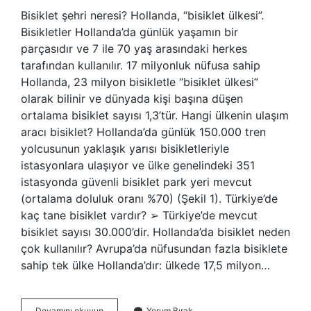
Bisiklet şehri neresi? Hollanda, “bisiklet ülkesi”.
Bisikletler Hollanda’da günlük yaşamın bir
parçasıdır ve 7 ile 70 yaş arasındaki herkes
tarafından kullanılır. 17 milyonluk nüfusa sahip
Hollanda, 23 milyon bisikletle “bisiklet ülkesi”
olarak bilinir ve dünyada kişi başına düşen
ortalama bisiklet sayısı 1,3’tür. Hangi ülkenin ulaşım
aracı bisiklet? Hollanda’da günlük 150.000 tren
yolcusunun yaklaşık yarısı bisikletleriyle
istasyonlara ulaşıyor ve ülke genelindeki 351
istasyonda güvenli bisiklet park yeri mevcut
(ortalama doluluk oranı %70) (Şekil 1). Türkiye’de
kaç tane bisiklet vardır? ➢ Türkiye’de mevcut
bisiklet sayısı 30.000’dir. Hollanda’da bisiklet neden
çok kullanılır? Avrupa’da nüfusundan fazla bisiklete
sahip tek ülke Hollanda’dır: ülkede 17,5 milyon…
En
Devamını okuyun
Yorum Bırak